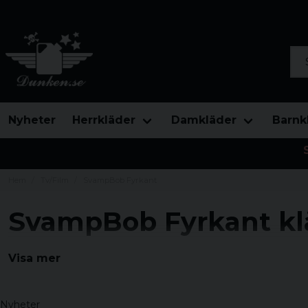
Sök
Nyheter
Herrkläder
Damkläder
Barnk
Hem
Tv/Film
SvampBob Fyrkant
SvampBob Fyrkant kl
Ett sortiment av kläder och andra merchandise som är 
Visa mer
Bikinibotten. Bikinibotten är platsen där vi får möta 
Patrik Stjärna, Bläckvard Tentakel, Herr Krabba med fl
Nyheter