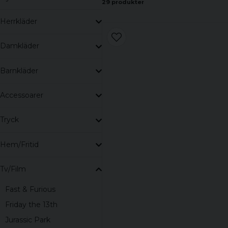
I vårt sortiment av licenserade merchandise från TV-se
29 produkter
med de olika karaktärerna.
Herrkläder
Damkläder
Barnkläder
Accessoarer
Tryck
Hem/Fritid
Tv/Film
Fast & Furious
Friday the 13th
Jurassic Park