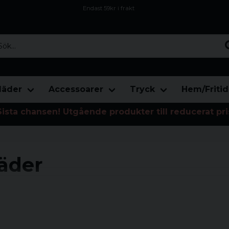
Endast 59kr i frakt
Fri frakt över 800 kr
Öppet köp i 30 dagar
...
läder
Accessoarer
Tryck
Hem/Fritid
Sista chansen! Utgående produkter till reducerat pri
äder
som direkt importerat från självaste
karaktärer som Svampbob Fyrkant,
era.