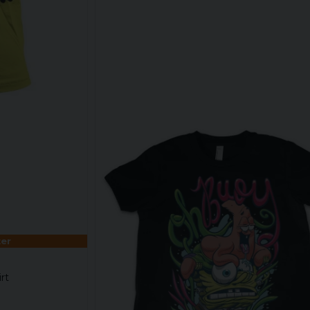
ter
rt