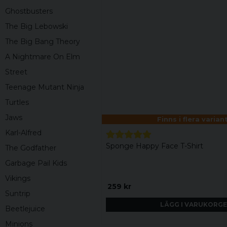
Ghostbusters
The Big Lebowski
The Big Bang Theory
A Nightmare On Elm
Street
Teenage Mutant Ninja
Turtles
Jaws
Finns i flera varian
Karl-Alfred
Sponge Happy Face T-Shirt
The Godfather
Garbage Pail Kids
Vikings
259 kr
Suntrip
LÄGG I VARUKORG
Beetlejuice
Minions