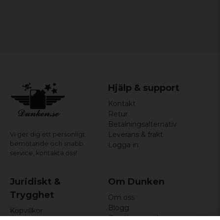
heather) innehåller även polyester
Storlekar: S, M, L, XL och XXL
Kön: herr
Hjälp & support
Kontakt
Retur
Betalningsalternativ
Leverans & frakt
Vi ger dig ett personligt
bemötande och snabb
Logga in
service,
kontakta oss!
Juridiskt &
Om Dunken
Trygghet
Om oss
Blogg
Köpvillkor
Omdömen och