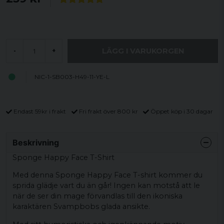
LÄGG I VARUKORGEN
-
+
NIC-1-SB003-H49-11-YE-L
Endast 59kr i frakt
Fri frakt över 800 kr
Öppet köp i 30 dagar
Beskrivning
Sponge Happy Face T-Shirt
Med denna Sponge Happy Face T-shirt kommer du
sprida glädje vart du än går! Ingen kan motstå att le
när de ser din mage förvandlas till den ikoniska
karaktären Svampbobs glada ansikte.