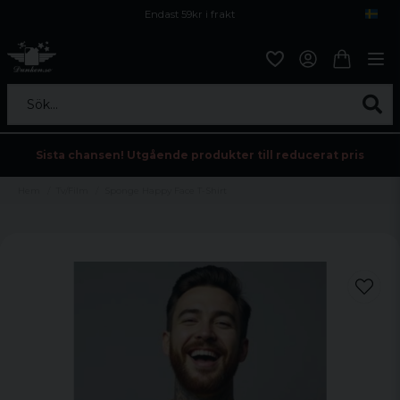
Endast 59kr i frakt
Fri frakt över 800 kr
Öppet köp i 30 dagar
Sök...
Sista chansen! Utgående produkter till reducerat pris
Hem
Tv/Film
Sponge Happy Face T-Shirt