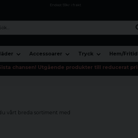
Endast 59kr i frakt
Fri frakt över 800 kr
Öppet köp i 30 dagar
...
läder
Accessoarer
Tryck
Hem/Fritid
Sista chansen! Utgående produkter till reducerat pri
r du vårt breda sortiment med