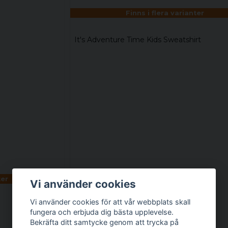
Finns i flera varianter
It's Adventure Time Kids Sweatshirt
ter
Vi använder cookies
Vi använder cookies för att vår webbplats skall
fungera och erbjuda dig bästa upplevelse.
379 kr
Bekräfta ditt samtycke genom att trycka på