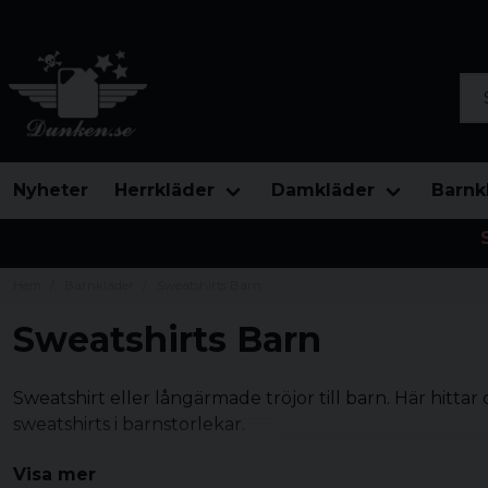
Sök
Nyheter
Herrkläder
Damkläder
Barnk
Hem
Barnkläder
Sweatshirts Barn
Sweatshirts Barn
Sweatshirt eller långärmade tröjor till barn. Här hitta
sweatshirts i barnstorlekar.
Visa mer