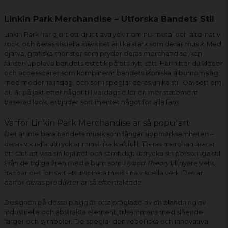
Linkin Park Merchandise – Utforska Bandets Stil
Linkin Park har gjort ett djupt avtryck inom nu-metal och alternativ
rock, och deras visuella identitet är lika stark som deras musik. Med
djärva, grafiska mönster som pryder deras merchandise, kan
fansen uppleva bandets estetik på ett nytt sätt. Här hittar du kläder
och accessoarer som kombinerar bandets ikoniska albumomslag
med moderna inslag, och som speglar deras unika stil. Oavsett om
du är på jakt efter något till vardags eller en mer statement-
baserad look, erbjuder sortimentet något för alla fans.
Varför Linkin Park Merchandise är så populärt
Det är inte bara bandets musik som fångar uppmärksamheten –
deras visuella uttryck är minst lika kraftfullt. Deras merchandise är
ett sätt att visa sin lojalitet och samtidigt uttrycka sin personliga stil.
Från de tidiga åren med album som
Hybrid Theory
till nyare verk,
har bandet fortsatt att inspirera med sina visuella verk. Det är
därför deras produkter är så eftertraktade.
Designen på dessa plagg är ofta präglade av en blandning av
industriella och abstrakta element, tillsammans med slående
färger och symboler. De speglar den rebelliska och innovativa