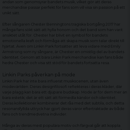
andan som genomsyrar bandets musik, vilket gör att deras
merchandise passar perfekt för fans som vill visa sin passion på ett
unikt sätt.
Efter sångaren Chester Benningtons tragiska bortgång 2017 har
många fans sökt sätt att hylla honom och det band som han varit
ansiktet utåt för. Chester har blivit en symbol för bandets
emotionella kraft och förmåga att skapa musik som talar direkt till
hjärtat. Även om Linkin Park fortsätter att leva vidare med Emily
Armstrong som ny sångare, är Chester en omistlig del av bandets
identitet. Genom att bära Linkin Park merchandise kan fans både
hedra Chester och visa sitt stöd för bandets fortsatta resa.
Linkin Parks påverkan på mode
Linkin Park har inte bara influerat musikscenen, utan även
modevärlden. Deras designfilosofi reflekteras i deras kläder, där
varje plagg kan bära ett djupare budskap. Mode är för dem mer än
bara estetik; det är ett sätt att förmedla känslor och identitet.
Deras kollektioner kombinerar det råa med det subtila, och detta
resonansfyllda uttryck har gjort deras varor eftertraktade av både
fans och trendmedvetna individer.
Många av deras mest populära motiv och färgval går att koppla