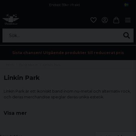
Endast 59kr i frakt
Fri frakt över 800 kr
Öppet köp i 30 dagar
Sök...
Sista chansen! Utgående produkter till reducerat pris
Hem
Band Merch
Linkin Park
Linkin Park
Linkin Park är ett ikoniskt band inom nu-metal och alternativ rock,
och deras merchandise speglar deras unika estetik.
Genom att bära bandets symboler och grafiska designer på
Visa mer
kläder och accessoarer kan fansen visa sitt stöd och passion.