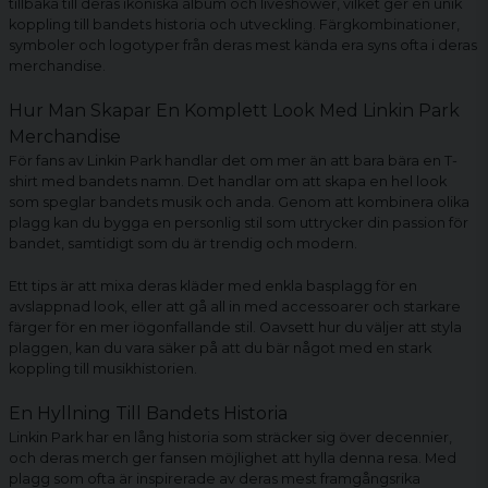
tillbaka till deras ikoniska album och liveshower, vilket ger en unik
koppling till bandets historia och utveckling. Färgkombinationer,
symboler och logotyper från deras mest kända era syns ofta i deras
merchandise.
Hur Man Skapar En Komplett Look Med Linkin Park
Merchandise
För fans av Linkin Park handlar det om mer än att bara bära en T-
shirt med bandets namn. Det handlar om att skapa en hel look
som speglar bandets musik och anda. Genom att kombinera olika
plagg kan du bygga en personlig stil som uttrycker din passion för
bandet, samtidigt som du är trendig och modern.
Ett tips är att mixa deras kläder med enkla basplagg för en
avslappnad look, eller att gå all in med accessoarer och starkare
färger för en mer iögonfallande stil. Oavsett hur du väljer att styla
plaggen, kan du vara säker på att du bär något med en stark
koppling till musikhistorien.
En Hyllning Till Bandets Historia
Linkin Park har en lång historia som sträcker sig över decennier,
och deras merch ger fansen möjlighet att hylla denna resa. Med
plagg som ofta är inspirerade av deras mest framgångsrika