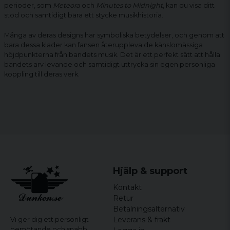
perioder, som
Meteora
och
Minutes to Midnight
, kan du visa ditt
stöd och samtidigt bära ett stycke musikhistoria.
Många av deras designs har symboliska betydelser, och genom att
bära dessa kläder kan fansen återuppleva de känslomässiga
höjdpunkterna från bandets musik. Det är ett perfekt sätt att hålla
bandets arv levande och samtidigt uttrycka sin egen personliga
koppling till deras verk.
Hjälp & support
Kontakt
Retur
Betalningsalternativ
Leverans & frakt
Vi ger dig ett personligt
bemötande och snabb