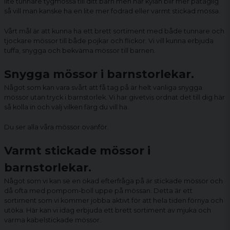
lite tunnare tygmössa till ditt barn men när kylan blir mer påtaglig
så vill man kanske ha en lite mer fodrad eller varmt stickad mössa.
Vårt mål är att kunna ha ett brett sortiment med både tunnare och
tjockare mössor till både pojkar och flickor. Vi vill kunna erbjuda
tuffa, snygga och bekväma mössor till barnen.
Snygga mössor i barnstorlekar.
Något som kan vara svårt att få tag på är helt vanliga snygga
mössor utan tryck i barnstorlek. Vi har givetvis ordnat det till dig här
så kolla in och välj vilken färg du vill ha.
Du ser alla våra mössor ovanför.
Varmt stickade mössor i
barnstorlekar.
Något som vi kan se en ökad efterfråga på är stickade mössor och
då ofta med pompom-boll uppe på mössan. Detta är ett
sortiment som vi kommer jobba aktivt för att hela tiden förnya och
utöka. Här kan vi idag erbjuda ett brett sortiment av mjuka och
varma kabelstickade mössor.