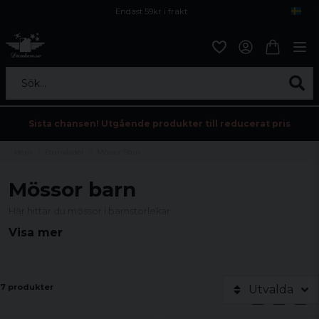
Endast 59kr i frakt
Fri frakt över 800 kr
Öppet köp i 30 dagar
Sök...
Sista chansen! Utgående produkter till reducerat pris
Hem
Barnkläder
Mössor Barn
Mössor barn
Här hittar du mössor i barnstorlekar.
Visa mer
7 produkter
Utvalda