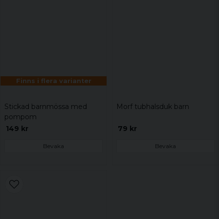
Finns i flera varianter
Stickad barnmössa med
Morf tubhalsduk barn
pompom
149 kr
79 kr
Bevaka
Bevaka