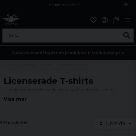
Endast 59kr i frakt
Fri frakt över 800 kr
Öppet köp i 30 dagar
Sök...
Sista chansen! Utgående produkter till reducerat pris
Hem
Herrkläder
T-shirts
Licensierade T-shirts
Licenserade T-shirts
Vi erbjuder ett omfattande utbud av licensierade T-shirts,
perfekta för att visa upp din passion för TV-serier, filmer, musik,
Visa mer
datorspel, och anime.
Sortimentet inkluderar allt från band T-shirts till superhjälte- och
Route 66-teman.
634 produkter
Utvalda