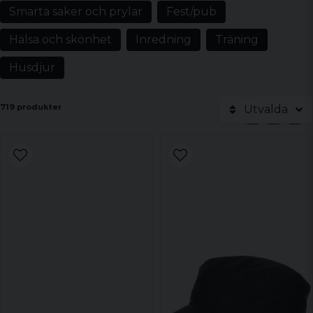
Smarta saker och prylar
Fest/pub
Hälsa och skönhet
Inredning
Träning
Husdjur
719 produkter
Utvalda