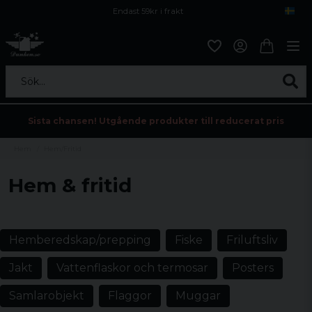
Endast 59kr i frakt
Fri frakt över 800 kr
Öppet köp i 30 dagar
Sök...
Sista chansen! Utgående produkter till reducerat pris
Hem
Hem/Fritid
Hem & fritid
Hemberedskap/prepping
Fiske
Friluftsliv
Jakt
Vattenflaskor och termosar
Posters
Samlarobjekt
Flaggor
Muggar