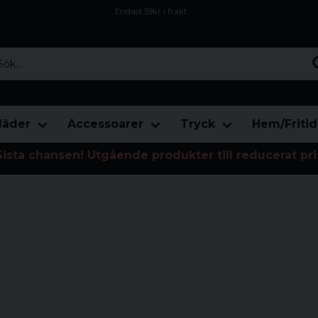
Endast 59kr i frakt
Fri frakt över 800 kr
Öppet köp i 30 dagar
...
läder
Accessoarer
Tryck
Hem/Fritid
Sista chansen! Utgående produkter till reducerat pri