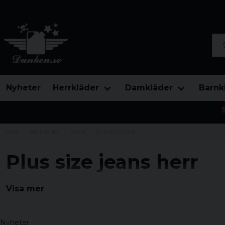
Sök
Nyheter
Herrkläder
Damkläder
Barnk
Hem
Herrkläder
Jeans
Plus size jeans
Plus size jeans herr
Här hittar du alla våra plus size jeans i herrmodell.
Visa mer
Nyheter