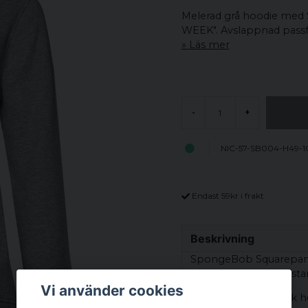
Melerad grå hoodie med
WEEK". Avslappnad pass
Läs mer
-
+
NIC-57-SB004-H49-1
Endast 59kr i frakt
Beskrivning
SpongeBob Squarepants
hoodie med ett färgstar
Vi använder cookies
Modellen har klassisk