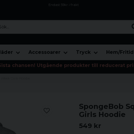
Endast 59kr i frakt
Fri frakt över 800 kr
Öppet köp i 30 dagar
...
läder
Accessoarer
Tryck
Hem/Fritid
Sista chansen! Utgående produkter till reducerat pri
Week Girls Hoodie
SpongeBob Sq
Girls Hoodie
549 kr