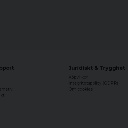
upport
Juridiskt & Trygghet
Köpvillkor
Integritetspolicy (GDPR)
ernativ
Om cookies
akt