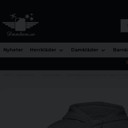
Sök
Nyheter
Herrkläder
Damkläder
Barnk
Hem
Damkläder
Hoodies Dam
SpongeBob Squarepants - Geek Of The 