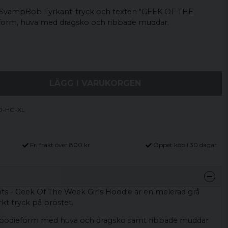
 SvampBob Fyrkant-tryck och texten "GEEK OF THE
form, huva med dragsko och ribbade muddar.
LÄGG I VARUKORGEN
0-HG-XL
Fri frakt över 800 kr
Öppet köp i 30 dagar
 - Geek Of The Week Girls Hoodie är en melerad grå
kt tryck på bröstet.
 hoodieform med huva och dragsko samt ribbade muddar