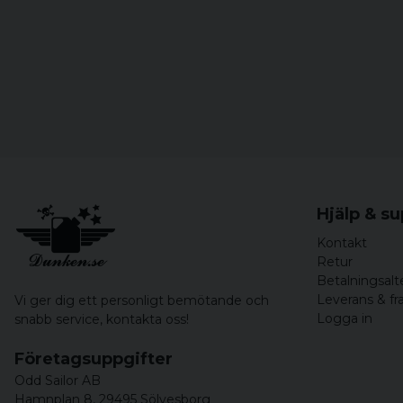
Hjälp & s
Kontakt
Retur
Betalningsalt
Leverans & fr
Vi ger dig ett personligt bemötande och
Logga in
snabb service,
kontakta oss!
Företagsuppgifter
Odd Sailor AB
Hamnplan 8, 29495 Sölvesborg