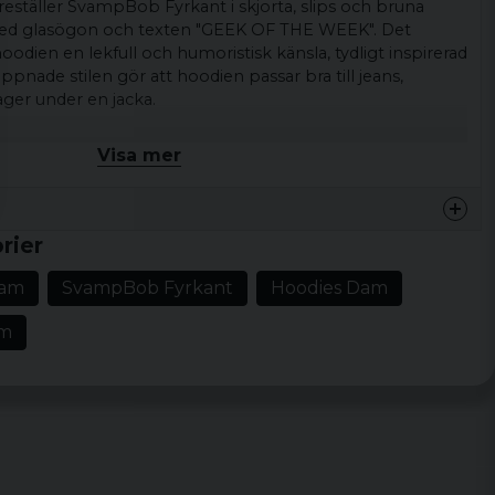
reställer SvampBob Fyrkant i skjorta, slips och bruna
ed glasögon och texten "GEEK OF THE WEEK". Det
odien en lekfull och humoristisk känsla, tydligt inspirerad
ppnade stilen gör att hoodien passar bra till jeans,
ger under en jacka.
ager-på-lager och lediga dagar.
Visa mer
die
pBob Fyrkant med textmotiv
SvampBob Fyrkant med textmotiv
rier
ppnad vardagsstil
Dam
SvampBob Fyrkant
Hoodies Dam
y (melerad grå)
lm
ull och 20% polyester
, XL, XXL