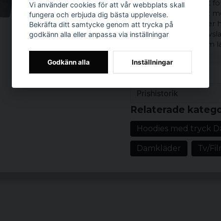
och benslut. Trycket fö
Vi använder cookies för att vår webbplats skall
byxor, kompletterat m
fungera och erbjuda dig bästa upplevelse.
tecknade motivet ger ho
Bekräfta ditt samtycke genom att trycka på
av popkultur. Den avsla
godkänn alla eller anpassa via inställningar
cargobyxor eller som la
Ett plagg för vardag, l
Godkänn alla
Inställningar
Produkttyp:
Hoo
Prishistorik
Motiv/tryck:
Svam
Mönster/motiv: 
Relaterade katego
Stil/känsla:
Avsla
Hoodies med tryck 
Färg:
Heather-gre
Damkläder
Tv/Fi
Material:
80% bom
Storlekar:
S, M, L