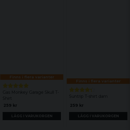
Finns i flera varianter
Finns i flera varianter
Gas Monkey Garage Skull T-
Suntrip T-shirt dam
Shirt
259 kr
259 kr
LÄGG I VARUKORGEN
LÄGG I VARUKORGEN