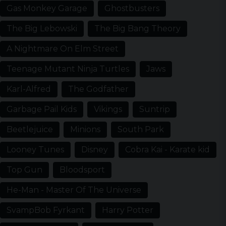
Gas Monkey Garage
Ghostbusters
The Big Lebowski
The Big Bang Theory
A Nightmare On Elm Street
Teenage Mutant Ninja Turtles
Jaws
Karl-Alfred
The Godfather
Garbage Pail Kids
Vikings
Suntrip
Beetlejuice
Minions
South Park
Looney Tunes
Disney
Cobra Kai - Karate kid
Top Gun
Bloodsport
He-Man - Master Of The Universe
SvampBob Fyrkant
Harry Potter