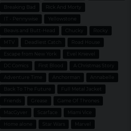
Breaking Bad
Rick And Morty
IT - Pennywise
Yellowstone
Beavis and Butt-Head
Chucky
Rocky
MTV
Deadliest Catch
Road House
Escape from New York
Evel Knievel
DC Comics
First Blood
A Christmas Story
Adventure Time
Anchorman
Annabelle
Back To The Future
Full Metal Jacket
Friends
Grease
Game Of Thrones
MacGyver
Scarface
Miami Vice
Home alone
Star Wars
Marvel