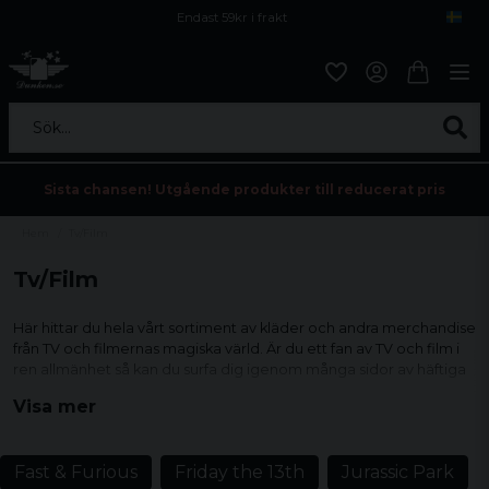
Endast 59kr i frakt
Fri frakt över 800 kr
Öppet köp i 30 dagar
Sök...
Sista chansen! Utgående produkter till reducerat pris
Hem
Tv/Film
Tv/Film
Här hittar du hela vårt sortiment av kläder och andra merchandise
från TV och filmernas magiska värld. Är du ett fan av TV och film i
ren allmänhet så kan du surfa dig igenom många sidor av häftiga
merchandise från några av världens absolut största inom varje
Visa mer
genre. Är du ute efter någon mer specifik TV-serie eller film så
kan du använda menyn för att hitta sorteringar för varje TV-serie
eller film som vi erbjuder merchandise ifrån.
Fast & Furious
Friday the 13th
Jurassic Park