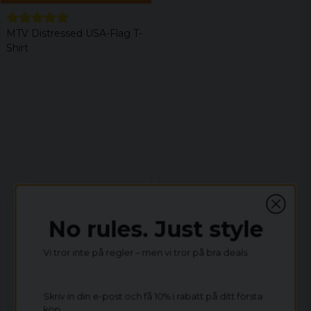
MTV Distressed USA-Flag T-
Shirt
No rules. Just style
Vi tror inte på regler – men vi tror på bra deals.
Skriv in din e-post och få 10% i rabatt på ditt första
köp.