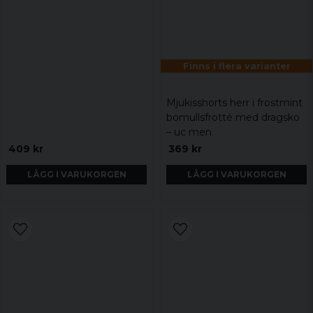
Finns i flera varianter
Mjukisshorts herr i frostmint
bomullsfrotté med dragsko
– uc men
409 kr
369 kr
LÄGG I VARUKORGEN
LÄGG I VARUKORGEN