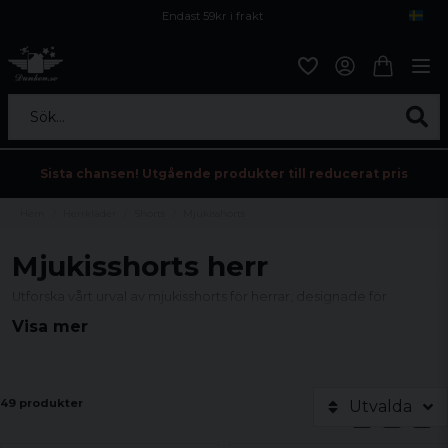
Endast 59kr i frakt
Fri frakt över 800 kr
Öppet köp i 30 dagar
Sök...
Sista chansen! Utgående produkter till reducerat pris
Hem
Herrkläder
Shorts
Mjukisshorts
Mjukisshorts herr
Utforska vårt urval av mjukisshorts för herrar, designade för
optimal komfort och stil. Vår kollektion erbjuder en mångfald av
Visa mer
färger och snitt för varje smak, perfekt för avslappnade dagar
eller aktiva äventyr. Hitta dina nya favoritshorts idag!
49 produkter
Utvalda