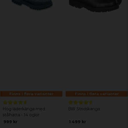
Finns i flera varianter
Finns i flera varianter
Hög läderkänga med
BW Stridskänga
stålhätta - 14 öglor
999 kr
1 499 kr