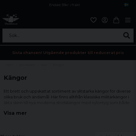
Endast 59kr i frakt
Fri frakt över 800 kr
Öppet köp i 30 dagar
Sök...
Sista chansen! Utgående produkter till reducerat pris
Hem
Herrkläder
Skor
Kängor
Kängor
Ett brett och uppskattat sortiment av slitstarka kängor för diverse
olika bruk och ändamål. Här finns alltifrån klassiska militärkängor i
äkta skinn till nya moderna stridskängor med nylontyg som både
andas men ändå skyddar.
Visa mer