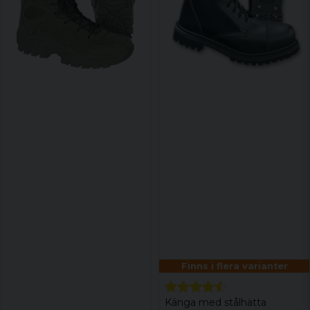
Finns i flera varianter
Känga med stålhätta