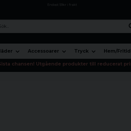
Endast 59kr i frakt
Fri frakt över 800 kr
Öppet köp i 30 dagar
...
läder
Accessoarer
Tryck
Hem/Fritid
Sista chansen! Utgående produkter till reducerat pri