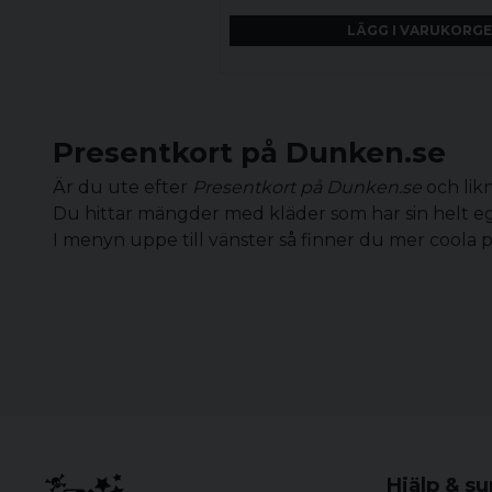
LÄGG I VARUKORG
Presentkort på Dunken.se
Är du ute efter
Presentkort på Dunken.se
och lik
Du hittar mängder med kläder som har sin helt eg
I menyn uppe till vänster så finner du mer coola 
Hjälp & s