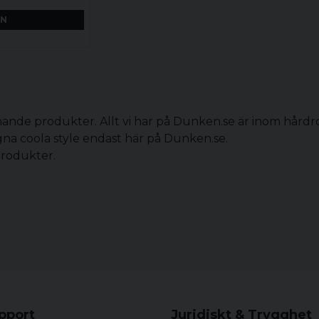
EN
nande produkter. Allt vi har på Dunken.se är inom hård
na coola style endast här på Dunken.se.
produkter.
upport
Juridiskt & Trygghet