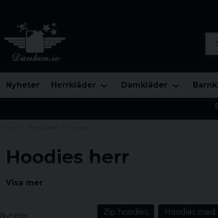
Sök
Nyheter
Herrkläder
Damkläder
Barnk
Hem
Herrkläder
Hoodies
Hoodies herr
Upptäck vårt breda sortiment av hoodies för herr. S
Visa mer
huvtröjor för alla tillfällen. Perfekt för både vardag o
Zip hoodies
Hoodies med 
Nyheter