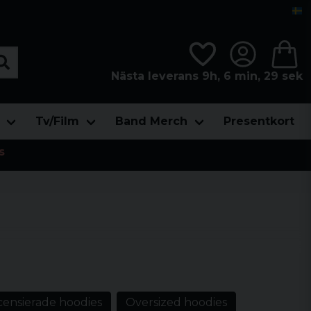
Nästa leverans 9h, 6 min, 27 sek
Tv/Film
Band Merch
Presentkort
s
censierade hoodies
Oversized hoodies