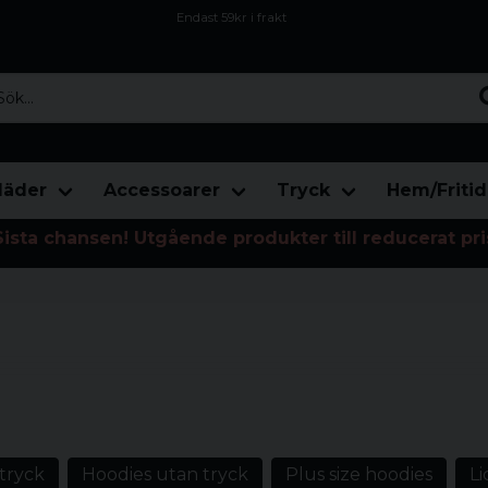
Endast 59kr i frakt
Fri frakt över 800 kr
Öppet köp i 30 dagar
...
läder
Accessoarer
Tryck
Hem/Fritid
Sista chansen! Utgående produkter till reducerat pri
nygga, bekväma och mångsidiga
ch streetwear.
tryck
Hoodies utan tryck
Plus size hoodies
Li