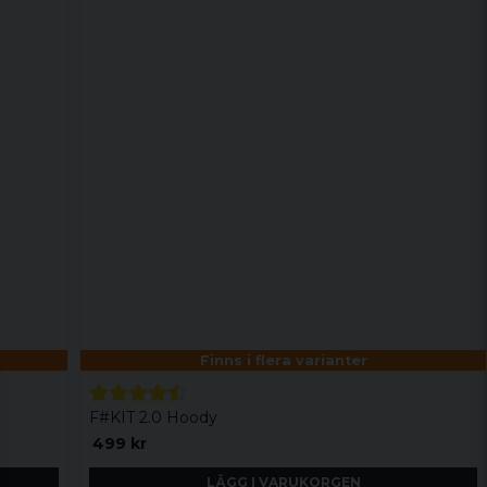
Finns i flera varianter
F#KIT 2.0 Hoody
499 kr
LÄGG I VARUKORGEN