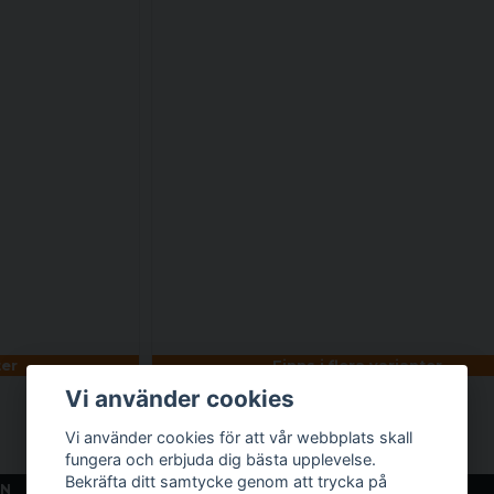
ter
Finns i flera varianter
Vi använder cookies
Ziphoodie Gen.2
Vi använder cookies för att vår webbplats skall
699 kr
fungera och erbjuda dig bästa upplevelse.
Bekräfta ditt samtycke genom att trycka på
EN
LÄGG I VARUKORGEN