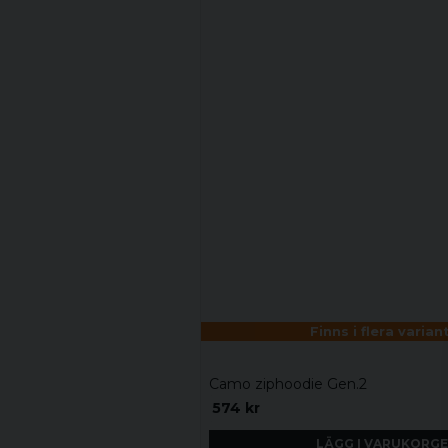
Finns i flera varian
Camo ziphoodie Gen.2
574 kr
LÄGG I VARUKORG