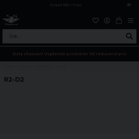
Endast 59kr i frakt
Fri frakt över 800 kr
Öppet köp i 30 dagar
Sök...
Sista chansen! Utgående produkter till reducerat pris
Hem
Tv/Film
Star Wars
R2-D2
R2-D2