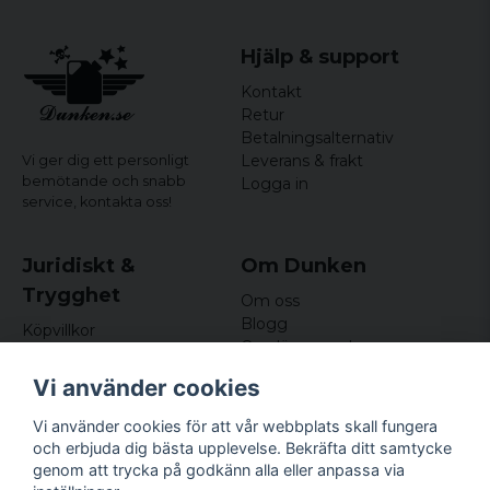
Hjälp & support
Kontakt
Retur
Betalningsalternativ
Leverans & frakt
Vi ger dig ett personligt
bemötande och snabb
Logga in
service,
kontakta oss!
Juridiskt &
Om Dunken
Trygghet
Om oss
Blogg
Köpvillkor
Omdömen och
Integritetspolicy (GDPR)
recensioner
Om cookies
Vi använder cookies
Nyhetsbrev
Kundklubb
Vi använder cookies för att vår webbplats skall fungera
och erbjuda dig bästa upplevelse. Bekräfta ditt samtycke
Företagsuppgifter
genom att trycka på godkänn alla eller anpassa via
Odd Sailor AB