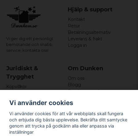
Hjälp & support
Kontakt
Retur
Betalningsalternativ
Leverans & frakt
Vi ger dig ett personligt
bemötande och snabb
Logga in
service,
kontakta oss!
Juridiskt &
Om Dunken
Trygghet
Om oss
Blogg
Köpvillkor
Omdömen och
Integritetspolicy (GDPR)
recensioner
Om cookies
Vi använder cookies
Nyhetsbrev
Kundklubb
Vi använder cookies för att vår webbplats skall fungera
och erbjuda dig bästa upplevelse. Bekräfta ditt samtycke
Företagsuppgifter
genom att trycka på godkänn alla eller anpassa via
Odd Sailor AB
inställningar
Hamnplan 8, 29495