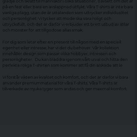
glädje och skratt till människor i olika situationer, oavsett om det är
på en fest eller bara en avslappnad utflykt. Våra T-shirts är inte bara
vanliga plagg, utan de är uttalanden som uttrycker individualitet
och personlighet. Vi tycker att mode ska vara roligt och
uttrycksfullt, och det är därför vi erbjuder ett brett utbud av stilar
och mönster för att tillgodose allas smak.
För dig som letar efter en present till någon med en speciell
egenhet eller intresse, har vi det du behöver. Vår kollektion
innehåller design som passar olika hobbyer, intressen och
personligheter. Du kan bläddra igenom vårt urval och hitta den
perfekta
roliga T-shirten
som kommer att få din älskade att le.
Vi förstår vikten av kvalitet och komfort, och det är därför vi bara
använder premiummaterial för våra T-shirts. Våra T-shirts är
tillverkade av mjuka tyger som andas och ger maximal komfort.