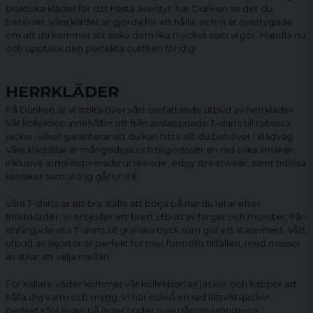
praktiska kläder för ditt nästa äventyr, har Dunken.se det du
behöver. Våra kläder är gjorda för att hålla, och vi är övertygade
om att du kommer att älska dem lika mycket som vi gör. Handla nu
och upptäck den perfekta outfiten för dig!
HERRKLÄDER
På Dunken är vi stolta över vårt omfattande utbud av herrkläder.
Vår kollektion innehåller allt från avslappnade
T-shirts
till robusta
jackor
, vilket garanterar att du kan hitta allt du behöver i klädväg.
Våra klädstilar är mångsidiga och tillgodoser en rad olika smaker,
inklusive arméinspirerade utseende, edgy streetwear, samt tidlösa
klassiker som aldrig går ur stil.
Våra T-shirts är ett bra ställe att börja på när du letar efter
fritidskläder. Vi erbjuder ett brett utbud av färger och mönster, från
enfärgade vita T-shirts till grafiska tryck som gör ett statement. Vårt
utbud av skjortor är perfekt för mer formella tillfällen, med massor
av stilar att välja mellan.
För kallare väder kommer vår kollektion av jackor och kappor att
hålla dig varm och snygg. Vi har också en rad lättviktsjackor,
perfekta för lager på lager under övergångssäsongerna.