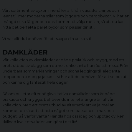
Vårt sortiment av byxor innehåller allt från klassiska chinos och
jeans till mer moderna stilar som joggers och
cargobyxor
. Vi har en
mängd olika färger och passformer att välja mellan, så att du kan
hitta det perfekta paret byxor som passar din stil.
Vi har allt du behöver för att skapa din unika stil.
DAMKLÄDER
Vår kollektion av damkläder är både praktisk och snygg, med ett
brett utbud av plagg som du helt enkelt inte har råd att missa. Från
underbara sommarklänningar och sköna
leggings
till eleganta
toppar och trendiga jackor - vi har allt du behöver för att se bra ut
och känna dig fantastik hela dagen.
Så om du letar efter högkvalitativa
damkläder
som är både
praktiska och snygga, behöver du inte leta längre än till vår
kollektion. Med ett brett utbud av alternativ att välja mellan
kommer du säkert att hitta något som passar din smak och
budget. Så varför vänta? Handla hos oss idag och upptäck vilken
skillnad kvalitetskläder kan göra i ditt liv!