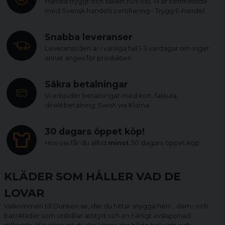
Handla tryggt och säkert hos oss. Vi är certifierade
med Svensk handels certifiering - Trygg E-handel.
Snabba leveranser
Leveranstiden är i vanliga fall 1-3 vardagar om inget
annat anges för produkten.
Säkra betalningar
Vi erbjuder betalningar med kort, faktura,
direktbetalning, Swish via Klarna.
30 dagars öppet köp!
Hos oss får du alltid
minst
30 dagars öppet köp.
KLÄDER SOM HÅLLER VAD DE
LOVAR
Välkommen till Dunken.se, där du hittar snygga herr-, dam- och
barnkläder som utstrålar attityd och en härligt avslappnad