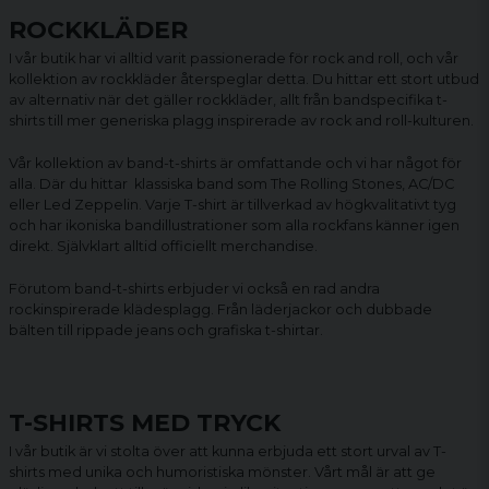
ROCKKLÄDER
I vår butik har vi alltid varit passionerade för rock and roll, och vår
kollektion av rockkläder återspeglar detta. Du hittar ett stort utbud
av alternativ när det gäller rockkläder, allt från bandspecifika t-
shirts till mer generiska plagg inspirerade av rock and roll-kulturen.
Vår kollektion av
band-t-shirts
är omfattande och vi har något för
alla. Där du hittar klassiska band som The Rolling Stones, AC/DC
eller Led Zeppelin. Varje T-shirt är tillverkad av högkvalitativt tyg
och har ikoniska bandillustrationer som alla rockfans känner igen
direkt. Självklart alltid officiellt merchandise.
Förutom band-t-shirts erbjuder vi också en rad andra
rockinspirerade klädesplagg. Från läderjackor och dubbade
bälten till rippade jeans och grafiska t-shirtar.
T-SHIRTS MED TRYCK
I vår butik är vi stolta över att kunna erbjuda ett stort urval av T-
shirts med unika och humoristiska mönster. Vårt mål är att ge