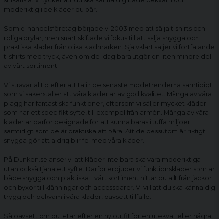
stilkänsla. Vi tycker att du ska känna dig både bekväm och
moderiktig i de kläder du bär.
Som e-handelsföretag började vi 2003 med att sälja t-shirts och
roliga prylar, men snart skiftade vi fokus till att sälja snygga och
praktiska kläder från olika klädmärken. Självklart säljer vi fortfarande
t-shirts med tryck, även om de idag bara utgör en liten mindre del
av vårt sortiment.
Vi strävar alltid efter att ta in de senaste modetrenderna samtidigt
som vi säkerställer att våra kläder är av god kvalitet. Många av våra
plagg har fantastiska funktioner, eftersom vi säljer mycket kläder
som har ett specifikt syfte, till exempel från armén. Många av våra
kläder är därför designade för att kunna bäras i tuffa miljöer
samtidigt som de är praktiska att bära. Att de dessutom är riktigt
snygga gör att aldrig blir fel med våra kläder.
På Dunken.se anser vi att kläder inte bara ska vara moderiktiga
utan också tjäna ett syfte. Därför erbjuder vi funktionskläder som är
både snygga och praktiska. I vårt sortiment hittar du allt från jackor
och byxor till klänningar och accessoarer. Vi vill att du ska känna dig
trygg och bekväm i våra kläder, oavsett tillfälle.
Så oavsett om du letar efter en ny outfit för en utekväll eller några