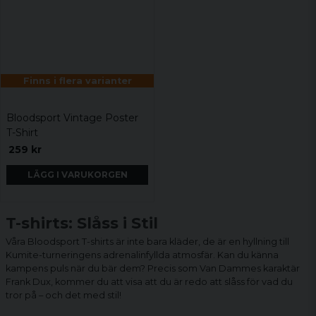
Finns i flera varianter
Bloodsport Vintage Poster
T-Shirt
259 kr
LÄGG I VARUKORGEN
T-shirts: Slåss i Stil
Våra Bloodsport T-shirts är inte bara kläder, de är en hyllning till
Kumite-turneringens adrenalinfyllda atmosfär. Kan du känna
kampens puls när du bär dem? Precis som Van Dammes karaktär
Frank Dux, kommer du att visa att du är redo att slåss för vad du
tror på – och det med stil!