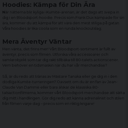
Hoodies: Kämpa för Din Ära
N
är nätterna blir kyliga i Kumite-arenan, är det dags att svepa in
dig i en Bloodsport-hoodie. Precis som Frank Dux kämpade för sin
ära, kommer du att kämpa för att vara den mest stiliga på gatan.
Våra hoodies är lika coola som en runda knockoutslag.
Mera Äventyr Väntar
Men vänta, det finns mer! Vårt Bloodsport-sortiment är fullt av
äventyr, precis som filmen. Utforska våra accessoarer och
samlarobjekt som tar dig rakt tillbaka till 80-talets actionscener.
Vem behöver en tidsmaskin när du har vår merchandise?
Så, är du redo att tränas av Mästare Tanaka eller ge dig in i den
dödliga Kumite-turneringen? Oavsett om du är en fan av Jean-
Claude Van Damme eller bara älskar de klassiska 80-
talsactionfilmerna, kommer vårt Bloodsport merchandise att sätta
dig mitt i handlingen. Gör dig redo att känna adrenalinet och stilen
från filmen varje dag – precis som en riktig krigare!