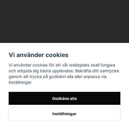
Vi använder cookies
Vi använder cookies för att vår webbplats skall fungera
och erbjuda dig bästa upplevelse. Bekräfta ditt samtycke
genom att trycka på godkänn alla eller anpassa via
Finns i flera varianter
Finns i flera varianter
inställningar
Minions - I'm Kind Of A Big
Minions - I'm Kind Of A Big
Godkänn alla
Deal Sweatshirt
Deal Tjej T-shirt
449 kr
259 kr
Inställningar
LÄGG I VARUKORGEN
LÄGG I VARUKORGEN