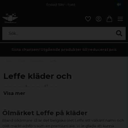
Endast 59kr i frakt
Fri frakt över 800 kr
Öppet köp i 30 dagar
Sök...
Sista chansen! Utgående produkter till reducerat pris
Hem
Tryck
Ölmärken
Leffe
Leffe kläder och
merchandise
Visa mer
Här hittar du vårt breda sortiment av merchandise från det
belgiska ölet Leffe.
Ölmärket Leffe på kläder
Bland ölkännare så är det belgiska ölet Leffe ett välkänt namn och
ölet marknadsförs som en premium ale. Vi är glada att kunna