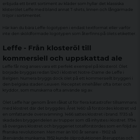
erbjuda ett brett sortiment av kläder som hyllar det klassiska
klisterölet Leffe med bland annat T-shirts, linnen och långärmade
tröjor i sortimentet.
Här kan du bära Leffe-logotypen i endast textformat eller varför
inte den sköldformade logotypen som återfinns på ölets etiketter.
Leffe - Från klosteröl till
kommersiell och uppskattad ale
Leffe får nog anses vara ett perfekt exempel på klosteröl. Ölet
började bryggas redan 1240 i klostret Notre-Dame de Leffe i
Belgien. Numera bryggs dock ölet på ett kommersiellt bryggeri i
den belgiska staden Leuven. Receptet innehåller ofta örter och
kryddor, som munskarna ofta använde sig av.
Ölet Leffe har genom åren råkat ut för flera katastrofer tillsammans
med klostret där det bryggdes. Året 1460 så förstördes klostret vid
en omfattande översvämning. 1466 sattes klostret i brand. 1735 så
skadades bryggeridelen av trupper som då inhystes i klostret. 1794
så övergavs klostret och bryggeriet totalförstördes som en följd av
ffranska revolutionen. Men mer än 100 år senare - 1902 så
återvände munkarna. 1952 kunde ölproduktionen återupptas och