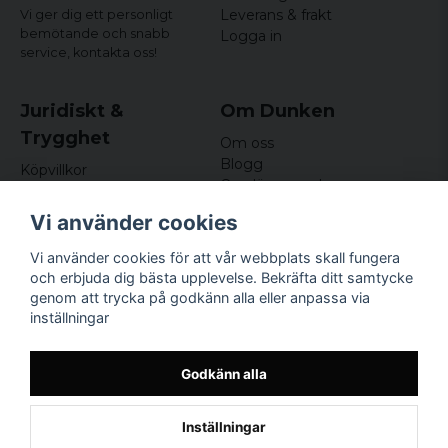
Leverans & frakt
Vi ger dig ett personligt
bemötande och snabb
Logga in
service,
kontakta oss!
Juridiskt &
Om Dunken
Trygghet
Om oss
Blogg
Köpvillkor
Omdömen och
Integritetspolicy (GDPR)
recensioner
Om cookies
Vi använder cookies
Nyhetsbrev
Kundklubb
Vi använder cookies för att vår webbplats skall fungera
och erbjuda dig bästa upplevelse. Bekräfta ditt samtycke
Företagsuppgifter
genom att trycka på godkänn alla eller anpassa via
Odd Sailor AB
inställningar
Hamnplan 8, 29495
Sölvesborg
Org.nr: 559168-3791
Godkänn alla
Inställningar