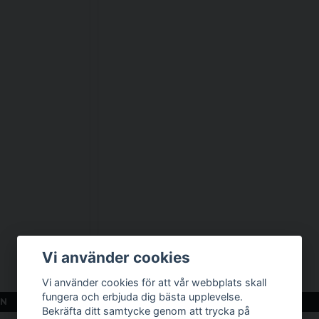
Vi använder cookies
US Cooper ryggsäck oliv - Barn
399 kr
Vi använder cookies för att vår webbplats skall
fungera och erbjuda dig bästa upplevelse.
EN
LÄGG I VARUKORGEN
Bekräfta ditt samtycke genom att trycka på