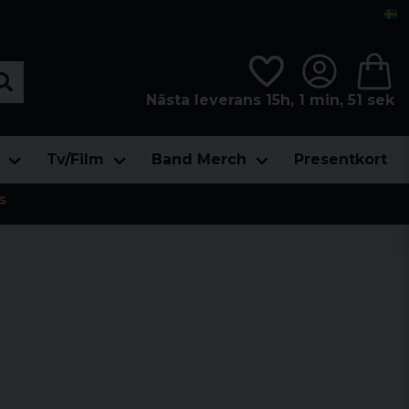
Nästa leverans 15h, 1 min, 49 sek
Tv/Film
Band Merch
Presentkort
s