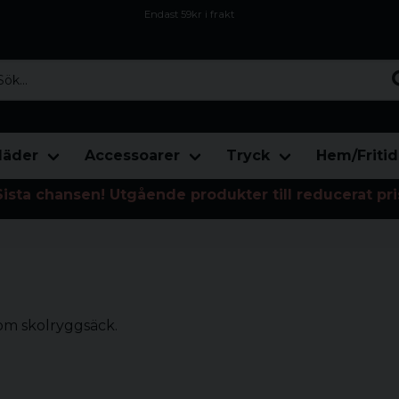
Endast 59kr i frakt
Fri frakt över 800 kr
Öppet köp i 30 dagar
...
läder
Accessoarer
Tryck
Hem/Fritid
Sista chansen! Utgående produkter till reducerat pri
som skolryggsäck.