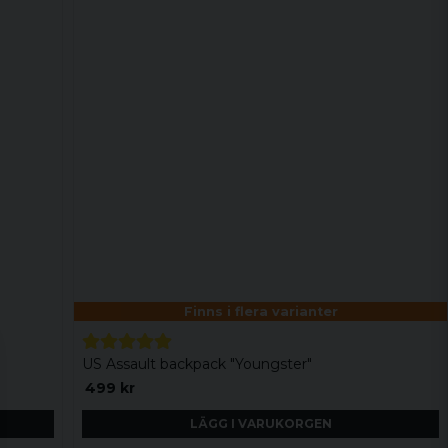
Finns i flera varianter
US Assault backpack "Youngster"
499 kr
LÄGG I VARUKORGEN