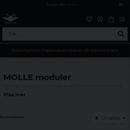
Endast 59kr i frakt
Fri frakt över 800 kr
Öppet köp i 30 dagar
Sök...
Sista chansen! Utgående produkter till reducerat pris
Hem
Accessoarer
Ryggsäckar
MOLLE moduler
MOLLE moduler
Här hittar du ett brett sortiment av MOLLE moduler och tillbehör
till våra ryggsäckar med MOLLE-system.
Visa mer
64 produkter
Utvalda