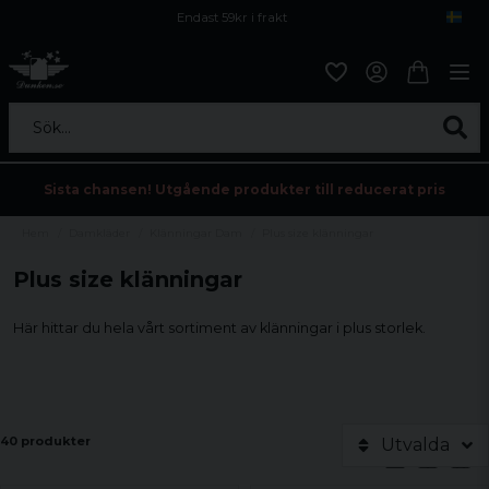
Endast 59kr i frakt
Fri frakt över 800 kr
Öppet köp i 30 dagar
Sök...
Sista chansen! Utgående produkter till reducerat pris
Hem
Damkläder
Klänningar Dam
Plus size klänningar
Plus size klänningar
Här hittar du hela vårt sortiment av klänningar i plus storlek.
40 produkter
Utvalda