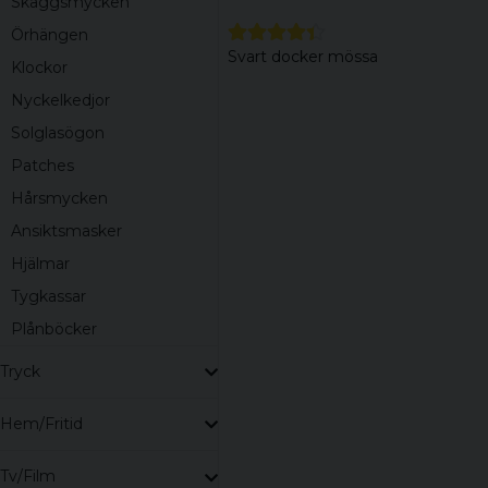
Skäggsmycken
Örhängen
Svart docker mössa
Klockor
Nyckelkedjor
Solglasögon
Patches
Hårsmycken
Ansiktsmasker
Hjälmar
Tygkassar
Plånböcker
Tryck
Hem/Fritid
Tv/Film