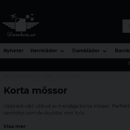
Sök
Nyheter
Herrkläder
Damkläder
Barnk
Hem
Accessoarer
Mössor
Korta mössor
Korta mössor
Upptäck vårt utbud av trendiga korta mössor. Perfekt f
samtidigt som de skyddar mot kyla.
Visa mer