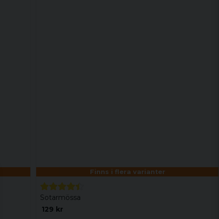
Finns i flera varianter
Sotarmössa
129 kr