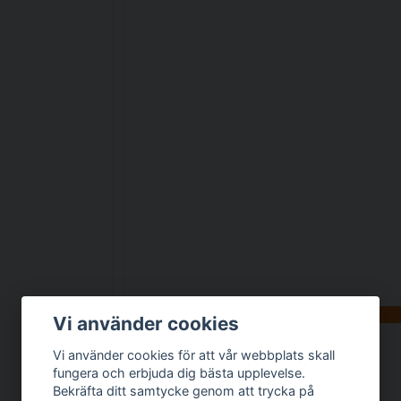
Finns i flera varianter
Vi använder cookies
Vi använder cookies för att vår webbplats skall
Smula mössa
fungera och erbjuda dig bästa upplevelse.
159 kr
Bekräfta ditt samtycke genom att trycka på