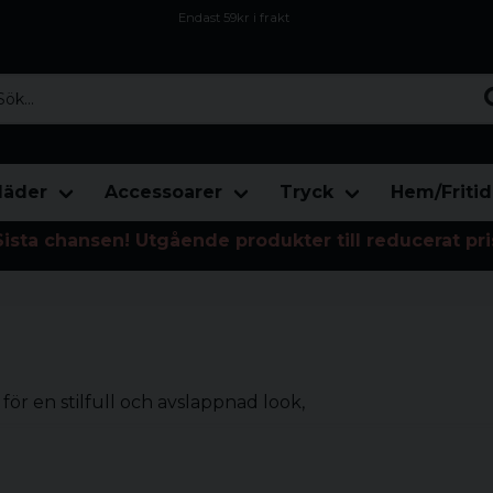
Endast 59kr i frakt
Fri frakt över 800 kr
Öppet köp i 30 dagar
...
läder
Accessoarer
Tryck
Hem/Fritid
Sista chansen! Utgående produkter till reducerat pri
ör en stilfull och avslappnad look,