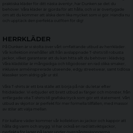
praktiska kläder för ditt nästa äventyr, har Dunken.se det du
behöver. Våra kläder är gjorda för att hålla, och vi är övertygade
om att du kommer att älska dem lika mycket som vi gör. Handla nu
och upptäck den perfekta outfiten för dig!
HERRKLÄDER
På Dunken är vi stolta över vårt omfattande utbud av herrkläder.
Vår kollektion innehåller allt från avslappnade
T-shirts
till robusta
jackor
, vilket garanterar att du kan hitta allt du behöver i klädväg.
Våra klädstilar är mångsidiga och tillgodoser en rad olika smaker,
inklusive arméinspirerade utseende, edgy streetwear, samt tidlösa
klassiker som aldrig går ur stil.
Våra T-shirts är ett bra ställe att börja på när du letar efter
fritidskläder. Vi erbjuder ett brett utbud av färger och mönster, från
enfärgade vita T-shirts till grafiska tryck som gör ett statement. Vårt
utbud av skjortor är perfekt för mer formella tillfällen, med massor
av stilar att välja mellan.
För kallare väder kommer vår kollektion av jackor och kappor att
hålla dig varm och snygg. Vi har också en rad lättviktsjackor,
perfekta för lager på lager under övergångssäsongerna.