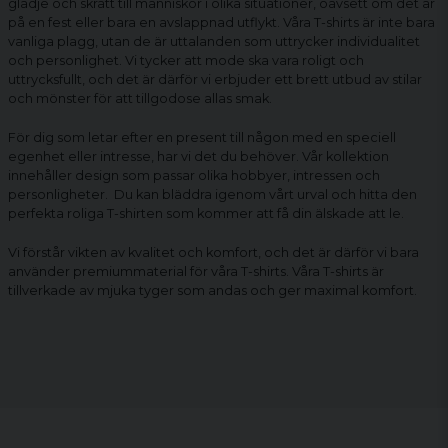
glädje och skratt till människor i olika situationer, oavsett om det är
på en fest eller bara en avslappnad utflykt. Våra T-shirts är inte bara
vanliga plagg, utan de är uttalanden som uttrycker individualitet
och personlighet. Vi tycker att mode ska vara roligt och
uttrycksfullt, och det är därför vi erbjuder ett brett utbud av stilar
och mönster för att tillgodose allas smak.
För dig som letar efter en present till någon med en speciell
egenhet eller intresse, har vi det du behöver. Vår kollektion
innehåller design som passar olika hobbyer, intressen och
personligheter. Du kan bläddra igenom vårt urval och hitta den
perfekta
roliga T-shirten
som kommer att få din älskade att le.
Vi förstår vikten av kvalitet och komfort, och det är därför vi bara
använder premiummaterial för våra T-shirts. Våra T-shirts är
tillverkade av mjuka tyger som andas och ger maximal komfort.