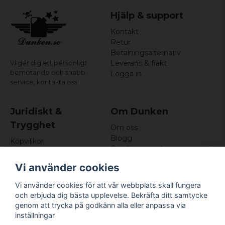
Hjälp & support
Kontakt
Retur
Betalningsalternativ
Leverans & frakt
Vi ger dig ett personligt
bemötande och snabb
Logga in
service,
kontakta oss!
Juridiskt &
Om Dunken
Trygghet
Om oss
Blogg
Köpvillkor
Omdömen och
Integritetspolicy (GDPR)
recensioner
Om cookies
Vi använder cookies
Nyhetsbrev
Kundklubb
Vi använder cookies för att vår webbplats skall fungera
och erbjuda dig bästa upplevelse. Bekräfta ditt samtycke
Företagsuppgifter
genom att trycka på godkänn alla eller anpassa via
Odd Sailor AB
inställningar
Hamnplan 8, 29495