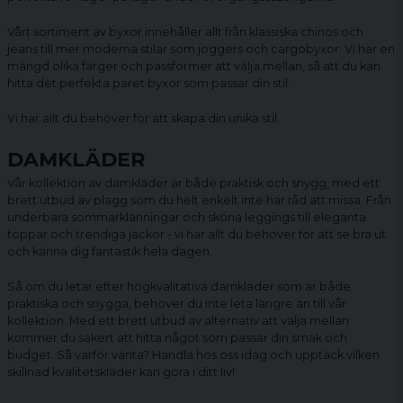
Vårt sortiment av byxor innehåller allt från klassiska chinos och
jeans till mer moderna stilar som joggers och
cargobyxor
. Vi har en
mängd olika färger och passformer att välja mellan, så att du kan
hitta det perfekta paret byxor som passar din stil.
Vi har allt du behöver för att skapa din unika stil.
DAMKLÄDER
Vår kollektion av damkläder är både praktisk och snygg, med ett
brett utbud av plagg som du helt enkelt inte har råd att missa. Från
underbara sommarklänningar och sköna
leggings
till eleganta
toppar och trendiga jackor - vi har allt du behöver för att se bra ut
och känna dig fantastik hela dagen.
Så om du letar efter högkvalitativa
damkläder
som är både
praktiska och snygga, behöver du inte leta längre än till vår
kollektion. Med ett brett utbud av alternativ att välja mellan
kommer du säkert att hitta något som passar din smak och
budget. Så varför vänta? Handla hos oss idag och upptäck vilken
skillnad kvalitetskläder kan göra i ditt liv!