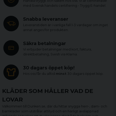
Handla tryggt och säkert hos oss. Vi är certifierade
med Svensk handels certifiering - Trygg E-handel.
Snabba leveranser
Leveranstiden är i vanliga fall 1-3 vardagar om inget
annat anges för produkten.
Säkra betalningar
Vi erbjuder betalningar med kort, faktura,
direktbetalning, Swish via Klarna.
30 dagars öppet köp!
Hos oss får du alltid
minst
30 dagars öppet köp.
KLÄDER SOM HÅLLER VAD DE
LOVAR
Välkommen till Dunken.se, där du hittar snygga herr-, dam- och
barnkläder som utstrålar attityd och en härligt avslappnad