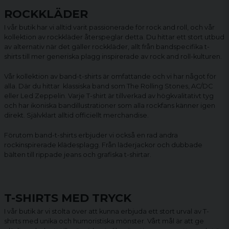
ROCKKLÄDER
I vår butik har vi alltid varit passionerade för rock and roll, och vår
kollektion av rockkläder återspeglar detta. Du hittar ett stort utbud
av alternativ när det gäller rockkläder, allt från bandspecifika t-
shirts till mer generiska plagg inspirerade av rock and roll-kulturen.
Vår kollektion av
band-t-shirts
är omfattande och vi har något för
alla. Där du hittar klassiska band som The Rolling Stones, AC/DC
eller Led Zeppelin. Varje T-shirt är tillverkad av högkvalitativt tyg
och har ikoniska bandillustrationer som alla rockfans känner igen
direkt. Självklart alltid officiellt merchandise.
Förutom band-t-shirts erbjuder vi också en rad andra
rockinspirerade klädesplagg. Från läderjackor och dubbade
bälten till rippade jeans och grafiska t-shirtar.
T-SHIRTS MED TRYCK
I vår butik är vi stolta över att kunna erbjuda ett stort urval av T-
shirts med unika och humoristiska mönster. Vårt mål är att ge