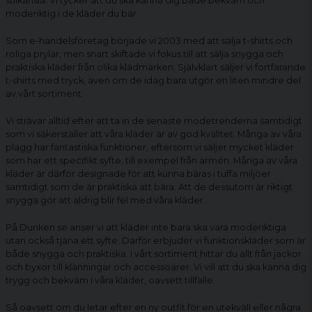
stilkänsla. Vi tycker att du ska känna dig både bekväm och
moderiktig i de kläder du bär.
Som e-handelsföretag började vi 2003 med att sälja t-shirts och
roliga prylar, men snart skiftade vi fokus till att sälja snygga och
praktiska kläder från olika klädmärken. Självklart säljer vi fortfarande
t-shirts med tryck, även om de idag bara utgör en liten mindre del
av vårt sortiment.
Vi strävar alltid efter att ta in de senaste modetrenderna samtidigt
som vi säkerställer att våra kläder är av god kvalitet. Många av våra
plagg har fantastiska funktioner, eftersom vi säljer mycket kläder
som har ett specifikt syfte, till exempel från armén. Många av våra
kläder är därför designade för att kunna bäras i tuffa miljöer
samtidigt som de är praktiska att bära. Att de dessutom är riktigt
snygga gör att aldrig blir fel med våra kläder.
På Dunken.se anser vi att kläder inte bara ska vara moderiktiga
utan också tjäna ett syfte. Därför erbjuder vi funktionskläder som är
både snygga och praktiska. I vårt sortiment hittar du allt från jackor
och byxor till klänningar och accessoarer. Vi vill att du ska känna dig
trygg och bekväm i våra kläder, oavsett tillfälle.
Så oavsett om du letar efter en ny outfit för en utekväll eller några