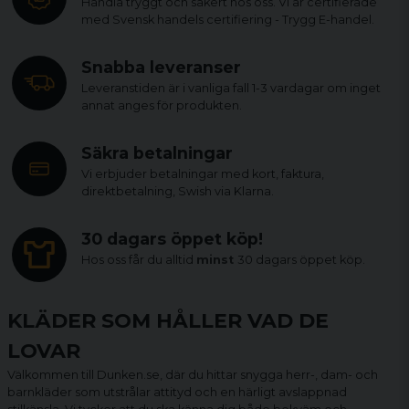
Handla tryggt och säkert hos oss. Vi är certifierade
med Svensk handels certifiering - Trygg E-handel.
Snabba leveranser
Leveranstiden är i vanliga fall 1-3 vardagar om inget
annat anges för produkten.
Säkra betalningar
Vi erbjuder betalningar med kort, faktura,
direktbetalning, Swish via Klarna.
30 dagars öppet köp!
Hos oss får du alltid
minst
30 dagars öppet köp.
KLÄDER SOM HÅLLER VAD DE
LOVAR
Välkommen till Dunken.se, där du hittar snygga herr-, dam- och
barnkläder som utstrålar attityd och en härligt avslappnad