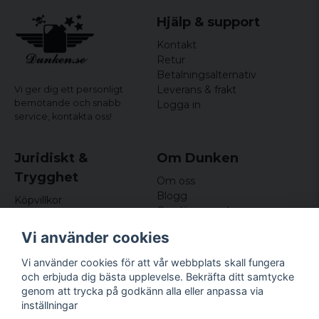
Hjälp & support
Kontakt
Retur
Betalningsalternativ
Leverans & frakt
Vi ger dig ett personligt
bemötande och snabb
Logga in
service,
kontakta oss!
Juridiskt &
Om Dunken
Trygghet
Om oss
Blogg
Köpvillkor
Omdömen och
Integritetspolicy (GDPR)
recensioner
Om cookies
Vi använder cookies
Nyhetsbrev
Kundklubb
Vi använder cookies för att vår webbplats skall fungera
och erbjuda dig bästa upplevelse. Bekräfta ditt samtycke
Företagsuppgifter
genom att trycka på godkänn alla eller anpassa via
Odd Sailor AB
inställningar
Hamnplan 8, 29495