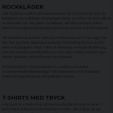
ROCKKLÄDER
I vår butik har vi alltid varit passionerade för rock and roll, och vår
kollektion av rockkläder återspeglar detta. Du hittar ett stort utbud
av alternativ när det gäller rockkläder, allt från bandspecifika t-
shirts till mer generiska plagg inspirerade av rock and roll-kulturen.
Vår kollektion av
band-t-shirts
är omfattande och vi har något för
alla. Där du hittar klassiska band som The Rolling Stones, AC/DC
eller Led Zeppelin. Varje T-shirt är tillverkad av högkvalitativt tyg
och har ikoniska bandillustrationer som alla rockfans känner igen
direkt. Självklart alltid officiellt merchandise.
Förutom band-t-shirts erbjuder vi också en rad andra
rockinspirerade klädesplagg. Från läderjackor och dubbade
bälten till rippade jeans och grafiska t-shirtar.
T-SHIRTS MED TRYCK
I vår butik är vi stolta över att kunna erbjuda ett stort urval av T-
shirts med unika och humoristiska mönster. Vårt mål är att ge