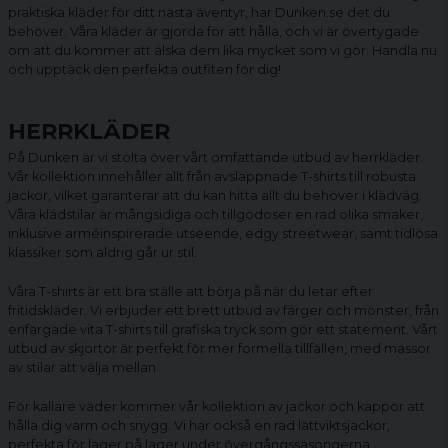
praktiska kläder för ditt nästa äventyr, har Dunken.se det du
behöver. Våra kläder är gjorda för att hålla, och vi är övertygade
om att du kommer att älska dem lika mycket som vi gör. Handla nu
och upptäck den perfekta outfiten för dig!
HERRKLÄDER
På Dunken är vi stolta över vårt omfattande utbud av herrkläder.
Vår kollektion innehåller allt från avslappnade
T-shirts
till robusta
jackor
, vilket garanterar att du kan hitta allt du behöver i klädväg.
Våra klädstilar är mångsidiga och tillgodoser en rad olika smaker,
inklusive arméinspirerade utseende, edgy streetwear, samt tidlösa
klassiker som aldrig går ur stil.
Våra T-shirts är ett bra ställe att börja på när du letar efter
fritidskläder. Vi erbjuder ett brett utbud av färger och mönster, från
enfärgade vita T-shirts till grafiska tryck som gör ett statement. Vårt
utbud av skjortor är perfekt för mer formella tillfällen, med massor
av stilar att välja mellan.
För kallare väder kommer vår kollektion av jackor och kappor att
hålla dig varm och snygg. Vi har också en rad lättviktsjackor,
perfekta för lager på lager under övergångssäsongerna.