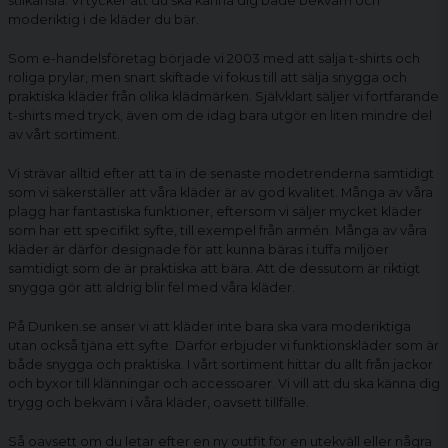
stilkänsla. Vi tycker att du ska känna dig både bekväm och
moderiktig i de kläder du bär.
Som e-handelsföretag började vi 2003 med att sälja t-shirts och
roliga prylar, men snart skiftade vi fokus till att sälja snygga och
praktiska kläder från olika klädmärken. Självklart säljer vi fortfarande
t-shirts med tryck, även om de idag bara utgör en liten mindre del
av vårt sortiment.
Vi strävar alltid efter att ta in de senaste modetrenderna samtidigt
som vi säkerställer att våra kläder är av god kvalitet. Många av våra
plagg har fantastiska funktioner, eftersom vi säljer mycket kläder
som har ett specifikt syfte, till exempel från armén. Många av våra
kläder är därför designade för att kunna bäras i tuffa miljöer
samtidigt som de är praktiska att bära. Att de dessutom är riktigt
snygga gör att aldrig blir fel med våra kläder.
På Dunken.se anser vi att kläder inte bara ska vara moderiktiga
utan också tjäna ett syfte. Därför erbjuder vi funktionskläder som är
både snygga och praktiska. I vårt sortiment hittar du allt från jackor
och byxor till klänningar och accessoarer. Vi vill att du ska känna dig
trygg och bekväm i våra kläder, oavsett tillfälle.
Så oavsett om du letar efter en ny outfit för en utekväll eller några