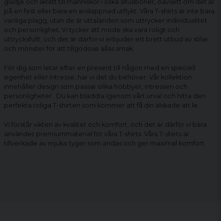
glädje och skratt till människor i olika situationer, oavsett om det är
på en fest eller bara en avslappnad utflykt. Våra T-shirts är inte bara
vanliga plagg, utan de är uttalanden som uttrycker individualitet
och personlighet. Vi tycker att mode ska vara roligt och
uttrycksfullt, och det är därför vi erbjuder ett brett utbud av stilar
och mönster för att tillgodose allas smak.
För dig som letar efter en present till någon med en speciell
egenhet eller intresse, har vi det du behöver. Vår kollektion
innehåller design som passar olika hobbyer, intressen och
personligheter. Du kan bläddra igenom vårt urval och hitta den
perfekta
roliga T-shirten
som kommer att få din älskade att le.
Vi förstår vikten av kvalitet och komfort, och det är därför vi bara
använder premiummaterial för våra T-shirts. Våra T-shirts är
tillverkade av mjuka tyger som andas och ger maximal komfort.