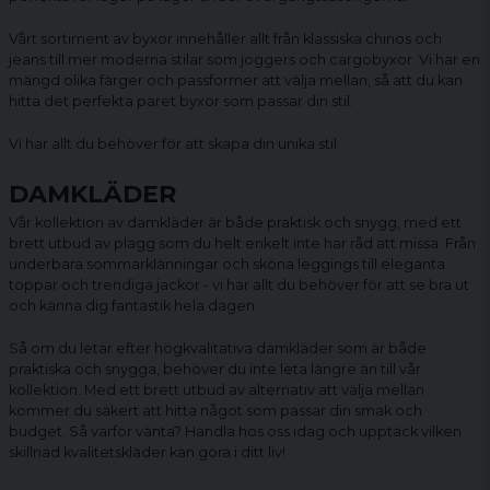
Vårt sortiment av byxor innehåller allt från klassiska chinos och
jeans till mer moderna stilar som joggers och
cargobyxor
. Vi har en
mängd olika färger och passformer att välja mellan, så att du kan
hitta det perfekta paret byxor som passar din stil.
Vi har allt du behöver för att skapa din unika stil.
DAMKLÄDER
Vår kollektion av damkläder är både praktisk och snygg, med ett
brett utbud av plagg som du helt enkelt inte har råd att missa. Från
underbara sommarklänningar och sköna
leggings
till eleganta
toppar och trendiga jackor - vi har allt du behöver för att se bra ut
och känna dig fantastik hela dagen.
Så om du letar efter högkvalitativa
damkläder
som är både
praktiska och snygga, behöver du inte leta längre än till vår
kollektion. Med ett brett utbud av alternativ att välja mellan
kommer du säkert att hitta något som passar din smak och
budget. Så varför vänta? Handla hos oss idag och upptäck vilken
skillnad kvalitetskläder kan göra i ditt liv!