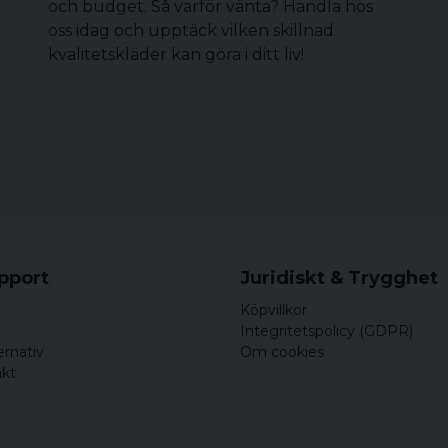
och budget. Så varför vänta? Handla hos
oss idag och upptäck vilken skillnad
kvalitetskläder kan göra i ditt liv!
upport
Juridiskt & Trygghet
Köpvillkor
Integritetspolicy (GDPR)
ernativ
Om cookies
akt