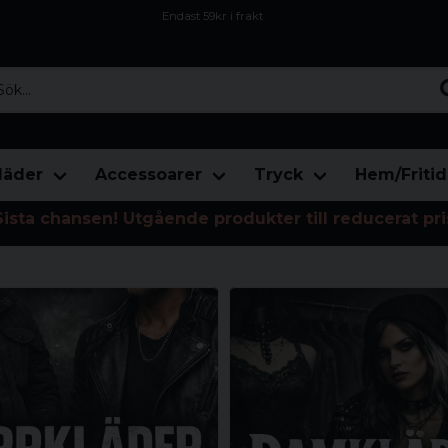
Endast 59kr i frakt
Fri frakt över 800 kr
Öppet köp i 30 dagar
...
läder
Accessoarer
Tryck
Hem/Fritid
Sista chansen! Utgående produkter till reducerat pri