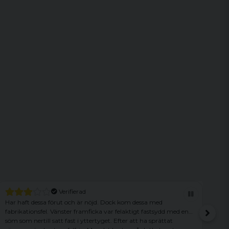
Verifierad
Har haft dessa förut och är nöjd. Dock kom dessa med
Son
fabrikationsfel. Vänster framficka var felaktigt fastsydd med en
söm som nertill satt fast i yttertyget. Efter att ha sprättat