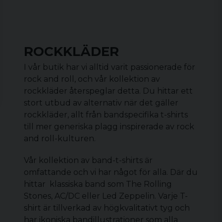
ROCKKLÄDER
I vår butik har vi alltid varit passionerade för
rock and roll, och vår kollektion av
rockkläder återspeglar detta. Du hittar ett
stort utbud av alternativ när det gäller
rockkläder, allt från bandspecifika t-shirts
till mer generiska plagg inspirerade av rock
and roll-kulturen.
Vår kollektion av
band-t-shirts
är
omfattande och vi har något för alla. Där du
hittar klassiska band som The Rolling
Stones, AC/DC eller Led Zeppelin. Varje T-
shirt är tillverkad av högkvalitativt tyg och
har ikoniska bandillustrationer som alla