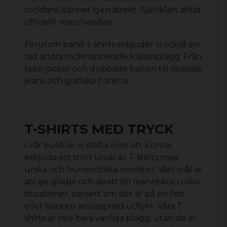
rockfans känner igen direkt. Självklart alltid
officiellt merchandise.
Förutom band-t-shirts erbjuder vi också en
rad andra rockinspirerade klädesplagg. Från
läderjackor och dubbade bälten till rippade
jeans och grafiska t-shirtar.
T-SHIRTS MED TRYCK
I vår butik är vi stolta över att kunna
erbjuda ett stort urval av T-shirts med
unika och humoristiska mönster. Vårt mål är
att ge glädje och skratt till människor i olika
situationer, oavsett om det är på en fest
eller bara en avslappnad utflykt. Våra T-
shirts är inte bara vanliga plagg, utan de är