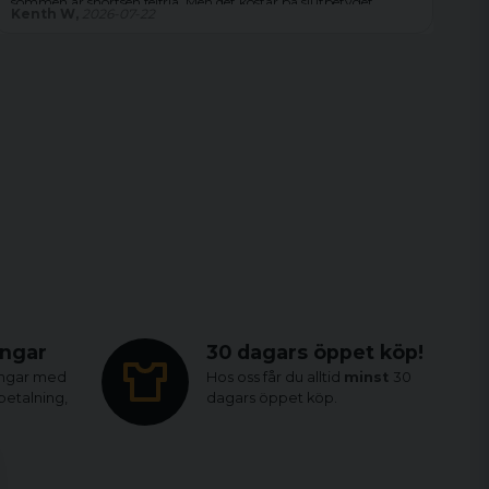
sömmen är shortsen felfria. Men det kostar på slutbetyget.
Kenth W,
2026-07-22
Ma
ingar
30 dagars öppet köp!
ingar med
Hos oss får du alltid
minst
30
tbetalning,
dagars öppet köp.