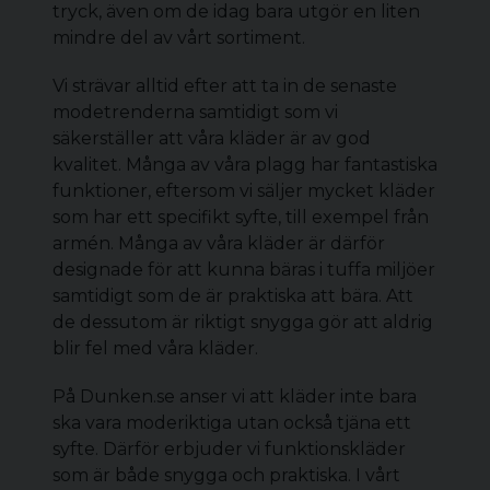
tryck, även om de idag bara utgör en liten
mindre del av vårt sortiment.
Vi strävar alltid efter att ta in de senaste
modetrenderna samtidigt som vi
säkerställer att våra kläder är av god
kvalitet. Många av våra plagg har fantastiska
funktioner, eftersom vi säljer mycket kläder
som har ett specifikt syfte, till exempel från
armén. Många av våra kläder är därför
designade för att kunna bäras i tuffa miljöer
samtidigt som de är praktiska att bära. Att
de dessutom är riktigt snygga gör att aldrig
blir fel med våra kläder.
På Dunken.se anser vi att kläder inte bara
ska vara moderiktiga utan också tjäna ett
syfte. Därför erbjuder vi funktionskläder
som är både snygga och praktiska. I vårt