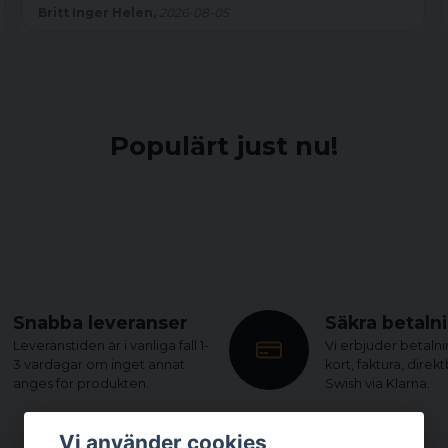
Britt Inger Helen,
2026-08-05
Populärt just nu!
Snabba leveranser
Säkra betaln
Leveranstiden är i vanliga fall 1-
Vi erbjuder betaln
3 vardagar om inget annat
kort, faktura, direk
anges för produkten.
Swish via Klarna.
Vi använder cookies