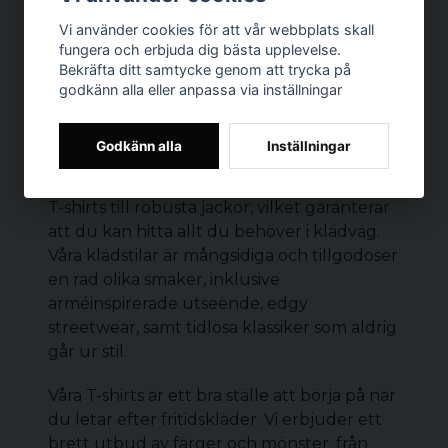
Vi använder cookies för att vår webbplats skall
fungera och erbjuda dig bästa upplevelse.
Bekräfta ditt samtycke genom att trycka på
godkänn alla eller anpassa via inställningar
HERRKLÄDER
På Dunken är vi stolta över vårt
Godkänn alla
Inställningar
omfattande utbud av herrkläder. Vår
kollektion innehåller allt från avslappnade
T-shirts
till robusta
jackor
, vilket garanterar
att du kan hitta allt du behöver i klädväg.
Våra klädstilar är mångsidiga och tillgodoser
en rad olika smaker, inklusive
arméinspirerade utseende, edgy
streetwear, samt tidlösa klassiker som aldrig
går ur stil.
Våra T-shirts är ett bra ställe att börja på när
du letar efter fritidskläder. Vi erbjuder ett
brett utbud av färger och mönster, från