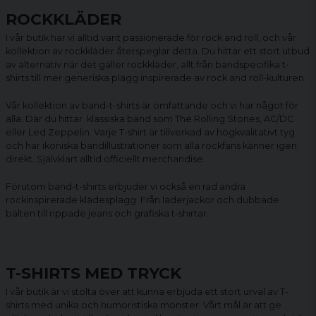
ROCKKLÄDER
I vår butik har vi alltid varit passionerade för rock and roll, och vår
kollektion av rockkläder återspeglar detta. Du hittar ett stort utbud
av alternativ när det gäller rockkläder, allt från bandspecifika t-
shirts till mer generiska plagg inspirerade av rock and roll-kulturen.
Vår kollektion av
band-t-shirts
är omfattande och vi har något för
alla. Där du hittar klassiska band som The Rolling Stones, AC/DC
eller Led Zeppelin. Varje T-shirt är tillverkad av högkvalitativt tyg
och har ikoniska bandillustrationer som alla rockfans känner igen
direkt. Självklart alltid officiellt merchandise.
Förutom band-t-shirts erbjuder vi också en rad andra
rockinspirerade klädesplagg. Från läderjackor och dubbade
bälten till rippade jeans och grafiska t-shirtar.
T-SHIRTS MED TRYCK
I vår butik är vi stolta över att kunna erbjuda ett stort urval av T-
shirts med unika och humoristiska mönster. Vårt mål är att ge