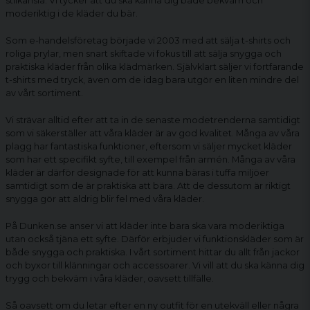
stilkänsla. Vi tycker att du ska känna dig både bekväm och
moderiktig i de kläder du bär.
Som e-handelsföretag började vi 2003 med att sälja t-shirts och
roliga prylar, men snart skiftade vi fokus till att sälja snygga och
praktiska kläder från olika klädmärken. Självklart säljer vi fortfarande
t-shirts med tryck, även om de idag bara utgör en liten mindre del
av vårt sortiment.
Vi strävar alltid efter att ta in de senaste modetrenderna samtidigt
som vi säkerställer att våra kläder är av god kvalitet. Många av våra
plagg har fantastiska funktioner, eftersom vi säljer mycket kläder
som har ett specifikt syfte, till exempel från armén. Många av våra
kläder är därför designade för att kunna bäras i tuffa miljöer
samtidigt som de är praktiska att bära. Att de dessutom är riktigt
snygga gör att aldrig blir fel med våra kläder.
På Dunken.se anser vi att kläder inte bara ska vara moderiktiga
utan också tjäna ett syfte. Därför erbjuder vi funktionskläder som är
både snygga och praktiska. I vårt sortiment hittar du allt från jackor
och byxor till klänningar och accessoarer. Vi vill att du ska känna dig
trygg och bekväm i våra kläder, oavsett tillfälle.
Så oavsett om du letar efter en ny outfit för en utekväll eller några