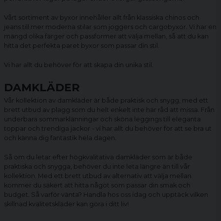
Vårt sortiment av byxor innehåller allt från klassiska chinos och
jeans till mer moderna stilar som joggers och
cargobyxor
. Vi har en
mängd olika färger och passformer att välja mellan, så att du kan
hitta det perfekta paret byxor som passar din stil.
Vi har allt du behöver för att skapa din unika stil.
DAMKLÄDER
Vår kollektion av damkläder är både praktisk och snygg, med ett
brett utbud av plagg som du helt enkelt inte har råd att missa. Från
underbara sommarklänningar och sköna
leggings
till eleganta
toppar och trendiga jackor - vi har allt du behöver för att se bra ut
och känna dig fantastik hela dagen.
Så om du letar efter högkvalitativa
damkläder
som är både
praktiska och snygga, behöver du inte leta längre än till vår
kollektion. Med ett brett utbud av alternativ att välja mellan
kommer du säkert att hitta något som passar din smak och
budget. Så varför vänta? Handla hos oss idag och upptäck vilken
skillnad kvalitetskläder kan göra i ditt liv!