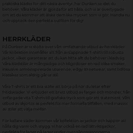
praktiska kläder för ditt nästa äventyr, har Dunken.se det du
behöver. Våra kläder är gjorda för att hålla, och vi är övertygade
om att du kommer att älska dem lika mycket som vi gör. Handla nu
och upptäck den perfekta outfiten för dig!
HERRKLÄDER
På Dunken är vi stolta över vårt omfattande utbud av herrkläder.
Vår kollektion innehåller allt från avslappnade
T-shirts
till robusta
jackor
, vilket garanterar att du kan hitta allt du behöver i klädväg.
Våra klädstilar är mångsidiga och tillgodoser en rad olika smaker,
inklusive arméinspirerade utseende, edgy streetwear, samt tidlösa
klassiker som aldrig går ur stil.
Våra T-shirts är ett bra ställe att börja på när du letar efter
fritidskläder. Vi erbjuder ett brett utbud av färger och mönster, från
enfärgade vita T-shirts till grafiska tryck som gör ett statement. Vårt
utbud av skjortor är perfekt för mer formella tillfällen, med massor
av stilar att välja mellan.
För kallare väder kommer vår kollektion av jackor och kappor att
hålla dig varm och snygg. Vi har också en rad lättviktsjackor,
perfekta för lager på lager under övergångssäsongerna.