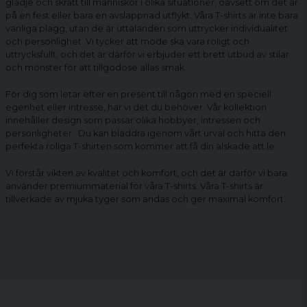
glädje och skratt till människor i olika situationer, oavsett om det är
på en fest eller bara en avslappnad utflykt. Våra T-shirts är inte bara
vanliga plagg, utan de är uttalanden som uttrycker individualitet
och personlighet. Vi tycker att mode ska vara roligt och
uttrycksfullt, och det är därför vi erbjuder ett brett utbud av stilar
och mönster för att tillgodose allas smak.
För dig som letar efter en present till någon med en speciell
egenhet eller intresse, har vi det du behöver. Vår kollektion
innehåller design som passar olika hobbyer, intressen och
personligheter. Du kan bläddra igenom vårt urval och hitta den
perfekta
roliga T-shirten
som kommer att få din älskade att le.
Vi förstår vikten av kvalitet och komfort, och det är därför vi bara
använder premiummaterial för våra T-shirts. Våra T-shirts är
tillverkade av mjuka tyger som andas och ger maximal komfort.