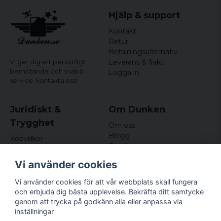
Hjälp & support
Kontakt
Retur
Betalningsalternativ
Leverans & frakt
Vi ger dig ett personligt
bemötande och snabb
Logga in
service,
kontakta oss!
Juridiskt &
Om Dunken
Trygghet
Om oss
Blogg
Köpvillkor
Omdömen och
Integritetspolicy (GDPR)
recensioner
Om cookies
Vi använder cookies
Nyhetsbrev
Kundklubb
Vi använder cookies för att vår webbplats skall fungera
och erbjuda dig bästa upplevelse. Bekräfta ditt samtycke
Företagsuppgifter
genom att trycka på godkänn alla eller anpassa via
Odd Sailor AB
inställningar
Hamnplan 8, 29495