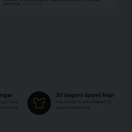
sömmen är shortsen felfria. Men det kostar på slutbetyget.
Kenth W,
2026-07-22
Ma
ingar
30 dagars öppet köp!
ingar med
Hos oss får du alltid
minst
30
tbetalning,
dagars öppet köp.