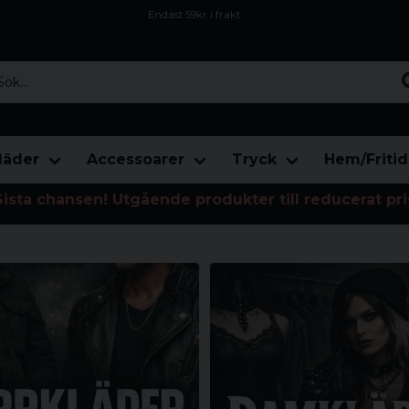
Endast 59kr i frakt
Fri frakt över 800 kr
Öppet köp i 30 dagar
...
läder
Accessoarer
Tryck
Hem/Fritid
Sista chansen! Utgående produkter till reducerat pri