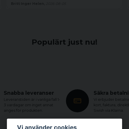
Britt Inger Helen,
2026-08-05
Populärt just nu!
Snabba leveranser
Säkra betaln
Leveranstiden är i vanliga fall 1-
Vi erbjuder betaln
3 vardagar om inget annat
kort, faktura, direk
anges för produkten.
Swish via Klarna.
Vi använder cookies