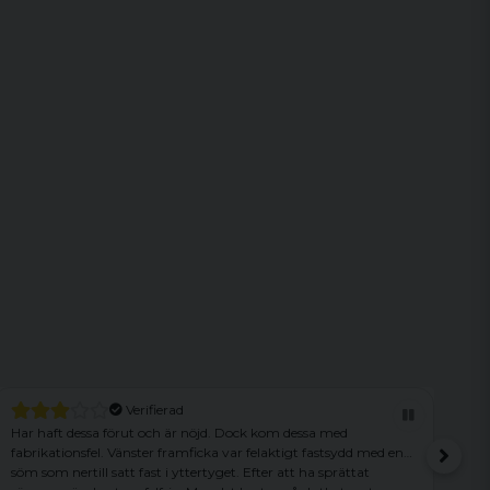
Verifierad
Har haft dessa förut och är nöjd. Dock kom dessa med
Son
fabrikationsfel. Vänster framficka var felaktigt fastsydd med en
söm som nertill satt fast i yttertyget. Efter att ha sprättat