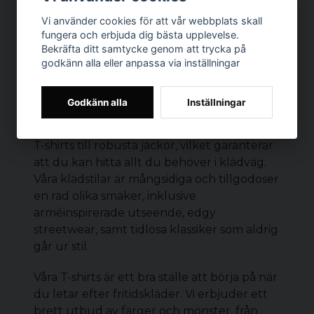
Vi använder cookies för att vår webbplats skall
fungera och erbjuda dig bästa upplevelse.
Bekräfta ditt samtycke genom att trycka på
godkänn alla eller anpassa via inställningar
HERRKLÄDER
På Dunken är vi stolta över vårt
Godkänn alla
Inställningar
omfattande utbud av herrkläder. Vår
kollektion innehåller allt från avslappnade
T-shirts
till robusta
jackor
, vilket garanterar
att du kan hitta allt du behöver i klädväg.
Våra klädstilar är mångsidiga och tillgodoser
en rad olika smaker, inklusive
arméinspirerade utseende, edgy
streetwear, samt tidlösa klassiker som aldrig
går ur stil.
Våra T-shirts är ett bra ställe att börja på när
du letar efter fritidskläder. Vi erbjuder ett
brett utbud av färger och mönster, från