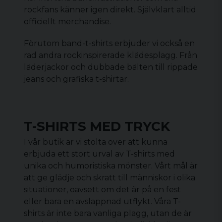
rockfans känner igen direkt. Självklart alltid
officiellt merchandise.
Förutom band-t-shirts erbjuder vi också en
rad andra rockinspirerade klädesplagg. Från
läderjackor och dubbade bälten till rippade
jeans och grafiska t-shirtar.
T-SHIRTS MED TRYCK
I vår butik är vi stolta över att kunna
erbjuda ett stort urval av T-shirts med
unika och humoristiska mönster. Vårt mål är
att ge glädje och skratt till människor i olika
situationer, oavsett om det är på en fest
eller bara en avslappnad utflykt. Våra T-
shirts är inte bara vanliga plagg, utan de är