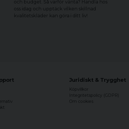
och budget. Så varför vänta? Handla hos
oss idag och upptäck vilken skillnad
kvalitetskläder kan göra i ditt liv!
upport
Juridiskt & Trygghet
Köpvillkor
Integritetspolicy (GDPR)
ernativ
Om cookies
akt