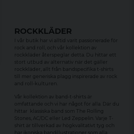
ROCKKLÄDER
I vår butik har vi alltid varit passionerade för
rock and roll, och vår kollektion av
rockkläder återspeglar detta. Du hittar ett
stort utbud av alternativ när det gäller
rockkläder, allt från bandspecifika t-shirts
till mer generiska plagg inspirerade av rock
and roll-kulturen.
Vår kollektion av
band-t-shirts
är
omfattande och vi har något för alla. Där du
hittar klassiska band som The Rolling
Stones, AC/DC eller Led Zeppelin. Varje T-
shirt är tillverkad av högkvalitativt tyg och
har ikoniska bandillustrationer som alla