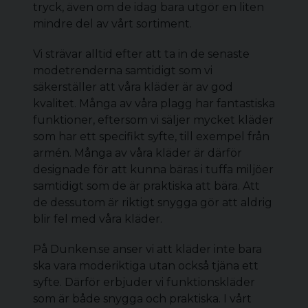
tryck, även om de idag bara utgör en liten
mindre del av vårt sortiment.
Vi strävar alltid efter att ta in de senaste
modetrenderna samtidigt som vi
säkerställer att våra kläder är av god
kvalitet. Många av våra plagg har fantastiska
funktioner, eftersom vi säljer mycket kläder
som har ett specifikt syfte, till exempel från
armén. Många av våra kläder är därför
designade för att kunna bäras i tuffa miljöer
samtidigt som de är praktiska att bära. Att
de dessutom är riktigt snygga gör att aldrig
blir fel med våra kläder.
På Dunken.se anser vi att kläder inte bara
ska vara moderiktiga utan också tjäna ett
syfte. Därför erbjuder vi funktionskläder
som är både snygga och praktiska. I vårt