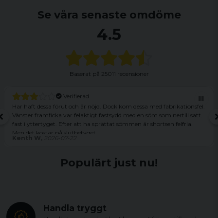
Se våra senaste omdöme
4.5
Baserat på
25011 recensioner
Verifierad
Har haft dessa förut och är nöjd. Dock kom dessa med fabrikationsfel.
Vänster framficka var felaktigt fastsydd med en söm som nertill satt
fast i yttertyget. Efter att ha sprättat sömmen är shortsen felfria.
Men det kostar på slutbetyget.
Kenth W,
2026-07-22
Populärt just nu!
Handla tryggt