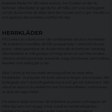
praktiska kläder för ditt nästa äventyr, har Dunken.se det du
behöver. Våra kläder är gjorda för att hålla, och vi är övertygade
om att du kommer att älska dem lika mycket som vi gör. Handla nu
och upptäck den perfekta outfiten för dig!
HERRKLÄDER
På Dunken är vi stolta över vårt omfattande utbud av herrkläder.
Vår kollektion innehåller allt från avslappnade
T-shirts
till robusta
jackor
, vilket garanterar att du kan hitta allt du behöver i klädväg.
Våra klädstilar är mångsidiga och tillgodoser en rad olika smaker,
inklusive arméinspirerade utseende, edgy streetwear, samt tidlösa
klassiker som aldrig går ur stil.
Våra T-shirts är ett bra ställe att börja på när du letar efter
fritidskläder. Vi erbjuder ett brett utbud av färger och mönster, från
enfärgade vita T-shirts till grafiska tryck som gör ett statement. Vårt
utbud av skjortor är perfekt för mer formella tillfällen, med massor
av stilar att välja mellan.
För kallare väder kommer vår kollektion av jackor och kappor att
hålla dig varm och snygg. Vi har också en rad lättviktsjackor,
perfekta för lager på lager under övergångssäsongerna.