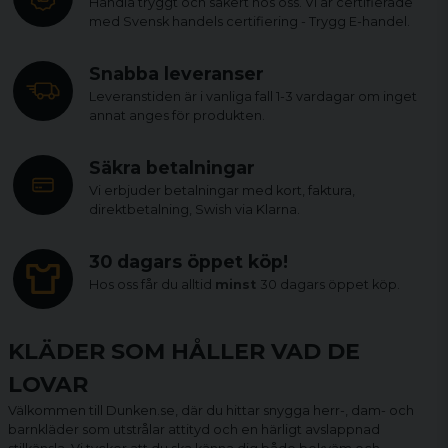
Handla tryggt och säkert hos oss. Vi är certifierade
med Svensk handels certifiering - Trygg E-handel.
Snabba leveranser
Leveranstiden är i vanliga fall 1-3 vardagar om inget
annat anges för produkten.
Säkra betalningar
Vi erbjuder betalningar med kort, faktura,
direktbetalning, Swish via Klarna.
30 dagars öppet köp!
Hos oss får du alltid
minst
30 dagars öppet köp.
KLÄDER SOM HÅLLER VAD DE
LOVAR
Välkommen till Dunken.se, där du hittar snygga herr-, dam- och
barnkläder som utstrålar attityd och en härligt avslappnad