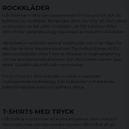
ROCKKLÄDER
I vår butik har vi alltid varit passionerade för rock and roll, och vår
kollektion av rockkläder återspeglar detta. Du hittar ett stort utbud
av alternativ när det gäller rockkläder, allt från bandspecifika t-
shirts till mer generiska plagg inspirerade av rock and roll-kulturen.
Vår kollektion av
band-t-shirts
är omfattande och vi har något för
alla. Där du hittar klassiska band som The Rolling Stones, AC/DC
eller Led Zeppelin. Varje T-shirt är tillverkad av högkvalitativt tyg
och har ikoniska bandillustrationer som alla rockfans känner igen
direkt. Självklart alltid officiellt merchandise.
Förutom band-t-shirts erbjuder vi också en rad andra
rockinspirerade klädesplagg. Från läderjackor och dubbade
bälten till rippade jeans och grafiska t-shirtar.
T-SHIRTS MED TRYCK
I vår butik är vi stolta över att kunna erbjuda ett stort urval av T-
shirts med unika och humoristiska mönster. Vårt mål är att ge