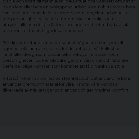
glädje och skratt till människor i olika situationer, oavsett om det är
på en fest eller bara en avslappnad utflykt. Våra T-shirts är inte bara
vanliga plagg, utan de är uttalanden som uttrycker individualitet
och personlighet. Vi tycker att mode ska vara roligt och
uttrycksfullt, och det är därför vi erbjuder ett brett utbud av stilar
och mönster för att tillgodose allas smak.
För dig som letar efter en present till någon med en speciell
egenhet eller intresse, har vi det du behöver. Vår kollektion
innehåller design som passar olika hobbyer, intressen och
personligheter. Du kan bläddra igenom vårt urval och hitta den
perfekta
roliga T-shirten
som kommer att få din älskade att le.
Vi förstår vikten av kvalitet och komfort, och det är därför vi bara
använder premiummaterial för våra T-shirts. Våra T-shirts är
tillverkade av mjuka tyger som andas och ger maximal komfort.