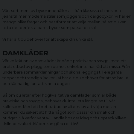
Vårt sortiment av byxor innehåller allt från klassiska chinos och
jeans till mer moderna stilar som joggers och
cargobyxor
. Vi har en
mängd olika färger och passformer att välja mellan, så att du kan
hitta det perfekta paret byxor som passar din stil.
Vi har allt du behöver för att skapa din unika stil.
DAMKLÄDER
Vår kollektion av damkläder är både praktisk och snygg, med ett
brett utbud av plagg som du helt enkelt inte har råd att missa. Från
underbara sommarklänningar och sköna
leggings
till eleganta
toppar och trendiga jackor - vi har allt du behöver för att se bra ut
och känna dig fantastik hela dagen.
Så om du letar efter högkvalitativa
damkläder
som är både
praktiska och snygga, behöver du inte leta längre än till vår
kollektion. Med ett brett utbud av alternativ att välja mellan
kommer du säkert att hitta något som passar din smak och
budget. Så varför vänta? Handla hos oss idag och upptäck vilken
skillnad kvalitetskläder kan göra i ditt liv!