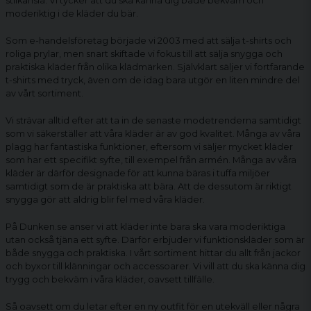
stilkänsla. Vi tycker att du ska känna dig både bekväm och
moderiktig i de kläder du bär.
Som e-handelsföretag började vi 2003 med att sälja t-shirts och
roliga prylar, men snart skiftade vi fokus till att sälja snygga och
praktiska kläder från olika klädmärken. Självklart säljer vi fortfarande
t-shirts med tryck, även om de idag bara utgör en liten mindre del
av vårt sortiment.
Vi strävar alltid efter att ta in de senaste modetrenderna samtidigt
som vi säkerställer att våra kläder är av god kvalitet. Många av våra
plagg har fantastiska funktioner, eftersom vi säljer mycket kläder
som har ett specifikt syfte, till exempel från armén. Många av våra
kläder är därför designade för att kunna bäras i tuffa miljöer
samtidigt som de är praktiska att bära. Att de dessutom är riktigt
snygga gör att aldrig blir fel med våra kläder.
På Dunken.se anser vi att kläder inte bara ska vara moderiktiga
utan också tjäna ett syfte. Därför erbjuder vi funktionskläder som är
både snygga och praktiska. I vårt sortiment hittar du allt från jackor
och byxor till klänningar och accessoarer. Vi vill att du ska känna dig
trygg och bekväm i våra kläder, oavsett tillfälle.
Så oavsett om du letar efter en ny outfit för en utekväll eller några