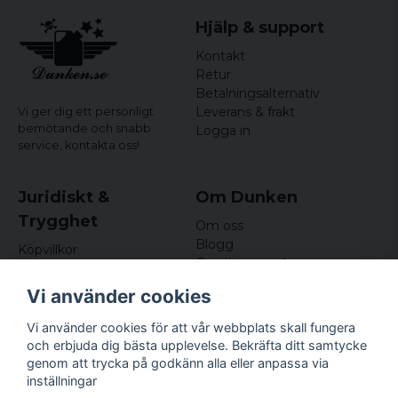
Hjälp & support
Kontakt
Retur
Betalningsalternativ
Leverans & frakt
Vi ger dig ett personligt
bemötande och snabb
Logga in
service,
kontakta oss!
Juridiskt &
Om Dunken
Trygghet
Om oss
Blogg
Köpvillkor
Omdömen och
Integritetspolicy (GDPR)
recensioner
Om cookies
Vi använder cookies
Nyhetsbrev
Kundklubb
Vi använder cookies för att vår webbplats skall fungera
och erbjuda dig bästa upplevelse. Bekräfta ditt samtycke
Företagsuppgifter
genom att trycka på godkänn alla eller anpassa via
Odd Sailor AB
inställningar
Hamnplan 8, 29495