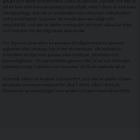
glädje och skratt till människor i olika situationer, oavsett om det är
på en fest eller bara en avslappnad utflykt. Våra T-shirts är inte bara
vanliga plagg, utan de är uttalanden som uttrycker individualitet
och personlighet. Vi tycker att mode ska vara roligt och
uttrycksfullt, och det är därför vi erbjuder ett brett utbud av stilar
och mönster för att tillgodose allas smak.
För dig som letar efter en present till någon med en speciell
egenhet eller intresse, har vi det du behöver. Vår kollektion
innehåller design som passar olika hobbyer, intressen och
personligheter. Du kan bläddra igenom vårt urval och hitta den
perfekta
roliga T-shirten
som kommer att få din älskade att le.
Vi förstår vikten av kvalitet och komfort, och det är därför vi bara
använder premiummaterial för våra T-shirts. Våra T-shirts är
tillverkade av mjuka tyger som andas och ger maximal komfort.