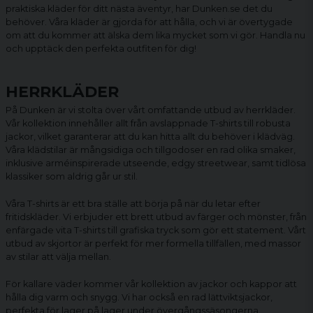
praktiska kläder för ditt nästa äventyr, har Dunken.se det du
behöver. Våra kläder är gjorda för att hålla, och vi är övertygade
om att du kommer att älska dem lika mycket som vi gör. Handla nu
och upptäck den perfekta outfiten för dig!
HERRKLÄDER
På Dunken är vi stolta över vårt omfattande utbud av herrkläder.
Vår kollektion innehåller allt från avslappnade
T-shirts
till robusta
jackor
, vilket garanterar att du kan hitta allt du behöver i klädväg.
Våra klädstilar är mångsidiga och tillgodoser en rad olika smaker,
inklusive arméinspirerade utseende, edgy streetwear, samt tidlösa
klassiker som aldrig går ur stil.
Våra T-shirts är ett bra ställe att börja på när du letar efter
fritidskläder. Vi erbjuder ett brett utbud av färger och mönster, från
enfärgade vita T-shirts till grafiska tryck som gör ett statement. Vårt
utbud av skjortor är perfekt för mer formella tillfällen, med massor
av stilar att välja mellan.
För kallare väder kommer vår kollektion av jackor och kappor att
hålla dig varm och snygg. Vi har också en rad lättviktsjackor,
perfekta för lager på lager under övergångssäsongerna.