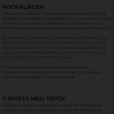
ROCKKLÄDER
I vår butik har vi alltid varit passionerade för rock and roll, och vår
kollektion av rockkläder återspeglar detta. Du hittar ett stort utbud
av alternativ när det gäller rockkläder, allt från bandspecifika t-
shirts till mer generiska plagg inspirerade av rock and roll-kulturen.
Vår kollektion av
band-t-shirts
är omfattande och vi har något för
alla. Där du hittar klassiska band som The Rolling Stones, AC/DC
eller Led Zeppelin. Varje T-shirt är tillverkad av högkvalitativt tyg
och har ikoniska bandillustrationer som alla rockfans känner igen
direkt. Självklart alltid officiellt merchandise.
Förutom band-t-shirts erbjuder vi också en rad andra
rockinspirerade klädesplagg. Från läderjackor och dubbade
bälten till rippade jeans och grafiska t-shirtar.
T-SHIRTS MED TRYCK
I vår butik är vi stolta över att kunna erbjuda ett stort urval av T-
shirts med unika och humoristiska mönster. Vårt mål är att ge