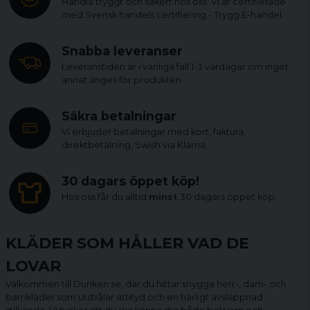
Handla tryggt och säkert hos oss. Vi är certifierade
med Svensk handels certifiering - Trygg E-handel.
Snabba leveranser
Leveranstiden är i vanliga fall 1-3 vardagar om inget
annat anges för produkten.
Säkra betalningar
Vi erbjuder betalningar med kort, faktura,
direktbetalning, Swish via Klarna.
30 dagars öppet köp!
Hos oss får du alltid
minst
30 dagars öppet köp.
KLÄDER SOM HÅLLER VAD DE
LOVAR
Välkommen till Dunken.se, där du hittar snygga herr-, dam- och
barnkläder som utstrålar attityd och en härligt avslappnad