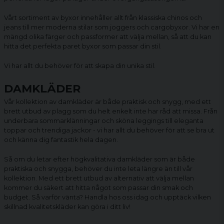
Vårt sortiment av byxor innehåller allt från klassiska chinos och
jeans till mer moderna stilar som joggers och
cargobyxor
. Vi har en
mängd olika färger och passformer att välja mellan, så att du kan
hitta det perfekta paret byxor som passar din stil.
Vi har allt du behöver för att skapa din unika stil.
DAMKLÄDER
Vår kollektion av damkläder är både praktisk och snygg, med ett
brett utbud av plagg som du helt enkelt inte har råd att missa. Från
underbara sommarklänningar och sköna
leggings
till eleganta
toppar och trendiga jackor - vi har allt du behöver för att se bra ut
och känna dig fantastik hela dagen.
Så om du letar efter högkvalitativa
damkläder
som är både
praktiska och snygga, behöver du inte leta längre än till vår
kollektion. Med ett brett utbud av alternativ att välja mellan
kommer du säkert att hitta något som passar din smak och
budget. Så varför vänta? Handla hos oss idag och upptäck vilken
skillnad kvalitetskläder kan göra i ditt liv!