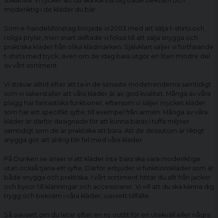
stilkänsla. Vi tycker att du ska känna dig både bekväm och
moderiktig i de kläder du bär.
Som e-handelsföretag började vi 2003 med att sälja t-shirts och
roliga prylar, men snart skiftade vi fokus till att sälja snygga och
praktiska kläder från olika klädmärken. Självklart säljer vi fortfarande
t-shirts med tryck, även om de idag bara utgör en liten mindre del
av vårt sortiment.
Vi strävar alltid efter att ta in de senaste modetrenderna samtidigt
som vi säkerställer att våra kläder är av god kvalitet. Många av våra
plagg har fantastiska funktioner, eftersom vi säljer mycket kläder
som har ett specifikt syfte, till exempel från armén. Många av våra
kläder är därför designade för att kunna bäras i tuffa miljöer
samtidigt som de är praktiska att bära. Att de dessutom är riktigt
snygga gör att aldrig blir fel med våra kläder.
På Dunken.se anser vi att kläder inte bara ska vara moderiktiga
utan också tjäna ett syfte. Därför erbjuder vi funktionskläder som är
både snygga och praktiska. I vårt sortiment hittar du allt från jackor
och byxor till klänningar och accessoarer. Vi vill att du ska känna dig
trygg och bekväm i våra kläder, oavsett tillfälle.
Så oavsett om du letar efter en ny outfit för en utekväll eller några