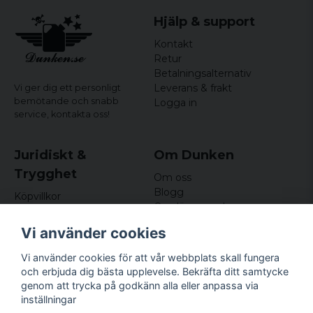
Hjälp & support
Kontakt
Retur
Betalningsalternativ
Leverans & frakt
Vi ger dig ett personligt
bemötande och snabb
Logga in
service,
kontakta oss!
Juridiskt &
Om Dunken
Trygghet
Om oss
Blogg
Köpvillkor
Omdömen och
Integritetspolicy (GDPR)
recensioner
Om cookies
Vi använder cookies
Nyhetsbrev
Kundklubb
Vi använder cookies för att vår webbplats skall fungera
och erbjuda dig bästa upplevelse. Bekräfta ditt samtycke
Företagsuppgifter
genom att trycka på godkänn alla eller anpassa via
Odd Sailor AB
inställningar
Hamnplan 8, 29495