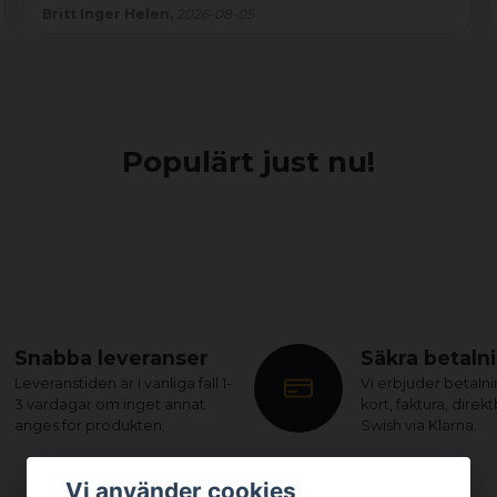
Britt Inger Helen,
2026-08-05
Populärt just nu!
Snabba leveranser
Säkra betaln
Leveranstiden är i vanliga fall 1-
Vi erbjuder betaln
3 vardagar om inget annat
kort, faktura, direk
anges för produkten.
Swish via Klarna.
Vi använder cookies