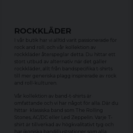
ROCKKLÄDER
I vår butik har vi alltid varit passionerade för
rock and roll, och vår kollektion av
rockkläder återspeglar detta. Du hittar ett
stort utbud av alternativ när det gäller
rockkläder, allt från bandspecifika t-shirts
till mer generiska plagg inspirerade av rock
and roll-kulturen.
Vår kollektion av
band-t-shirts
är
omfattande och vi har något för alla. Där du
hittar klassiska band som The Rolling
Stones, AC/DC eller Led Zeppelin. Varje T-
shirt är tillverkad av högkvalitativt tyg och
har ikoniska bandillustrationer som alla