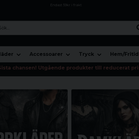
Endast 59kr i frakt
Fri frakt över 800 kr
Öppet köp i 30 dagar
...
läder
Accessoarer
Tryck
Hem/Fritid
Sista chansen! Utgående produkter till reducerat pri