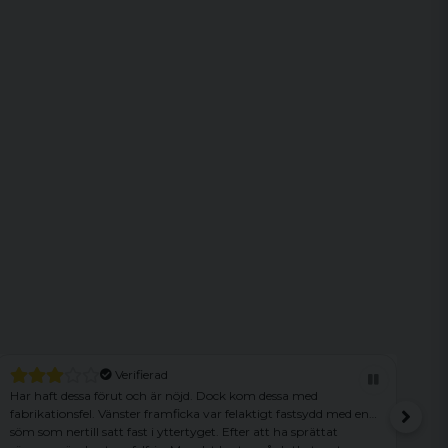
Verifierad
Har haft dessa förut och är nöjd. Dock kom dessa med
Son
fabrikationsfel. Vänster framficka var felaktigt fastsydd med en
söm som nertill satt fast i yttertyget. Efter att ha sprättat