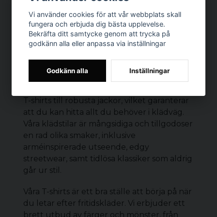
Vi använder cookies för att vår webbplats skall
fungera och erbjuda dig bästa upplevelse.
Bekräfta ditt samtycke genom att trycka på
godkänn alla eller anpassa via inställningar
HERRKLÄDER
På Dunken är vi stolta över vårt
Godkänn alla
Inställningar
omfattande utbud av herrkläder. Vår
kollektion innehåller allt från avslappnade
T-shirts
till robusta
jackor
, vilket garanterar
att du kan hitta allt du behöver i klädväg.
Våra klädstilar är mångsidiga och tillgodoser
en rad olika smaker, inklusive
arméinspirerade utseende, edgy
streetwear, samt tidlösa klassiker som aldrig
går ur stil.
Våra T-shirts är ett bra ställe att börja på när
du letar efter fritidskläder. Vi erbjuder ett
brett utbud av färger och mönster, från