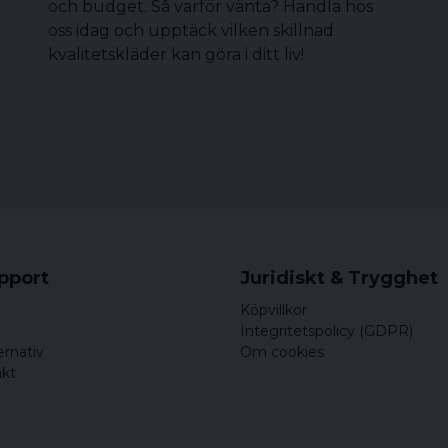
och budget. Så varför vänta? Handla hos
oss idag och upptäck vilken skillnad
kvalitetskläder kan göra i ditt liv!
upport
Juridiskt & Trygghet
Köpvillkor
Integritetspolicy (GDPR)
ernativ
Om cookies
akt