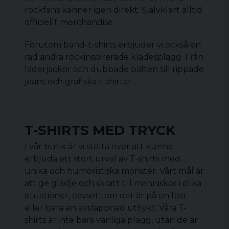
rockfans känner igen direkt. Självklart alltid
officiellt merchandise.
Förutom band-t-shirts erbjuder vi också en
rad andra rockinspirerade klädesplagg. Från
läderjackor och dubbade bälten till rippade
jeans och grafiska t-shirtar.
T-SHIRTS MED TRYCK
I vår butik är vi stolta över att kunna
erbjuda ett stort urval av T-shirts med
unika och humoristiska mönster. Vårt mål är
att ge glädje och skratt till människor i olika
situationer, oavsett om det är på en fest
eller bara en avslappnad utflykt. Våra T-
shirts är inte bara vanliga plagg, utan de är