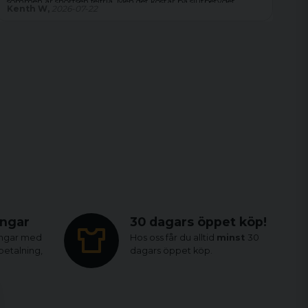
sömmen är shortsen felfria. Men det kostar på slutbetyget.
Kenth W,
2026-07-22
Ma
ingar
30 dagars öppet köp!
ingar med
Hos oss får du alltid
minst
30
tbetalning,
dagars öppet köp.