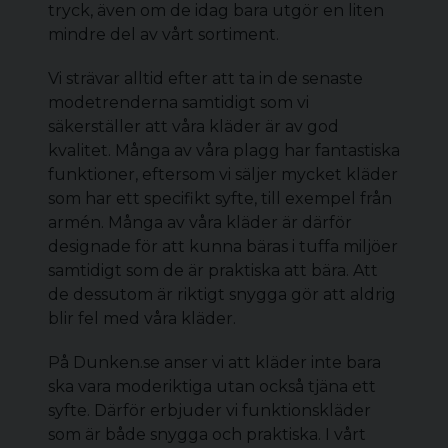
tryck, även om de idag bara utgör en liten
mindre del av vårt sortiment.
Vi strävar alltid efter att ta in de senaste
modetrenderna samtidigt som vi
säkerställer att våra kläder är av god
kvalitet. Många av våra plagg har fantastiska
funktioner, eftersom vi säljer mycket kläder
som har ett specifikt syfte, till exempel från
armén. Många av våra kläder är därför
designade för att kunna bäras i tuffa miljöer
samtidigt som de är praktiska att bära. Att
de dessutom är riktigt snygga gör att aldrig
blir fel med våra kläder.
På Dunken.se anser vi att kläder inte bara
ska vara moderiktiga utan också tjäna ett
syfte. Därför erbjuder vi funktionskläder
som är både snygga och praktiska. I vårt