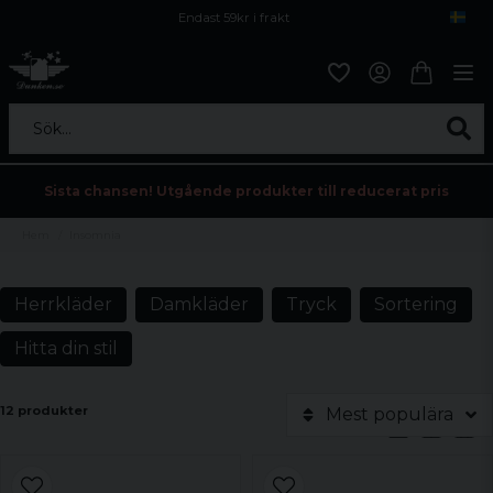
Endast 59kr i frakt
Fri frakt över 800 kr
Öppet köp i 30 dagar
Sök...
Sista chansen! Utgående produkter till reducerat pris
Hem
Insomnia
Herrkläder
Damkläder
Tryck
Sortering
Hitta din stil
12 produkter
Mest populära