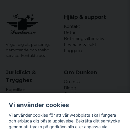
Hjälp & support
Kontakt
Retur
Betalningsalternativ
Leverans & frakt
Vi ger dig ett personligt
bemötande och snabb
Logga in
service,
kontakta oss!
Juridiskt &
Om Dunken
Trygghet
Om oss
Blogg
Köpvillkor
Omdömen och
Integritetspolicy (GDPR)
recensioner
Om cookies
Vi använder cookies
Nyhetsbrev
Kundklubb
Vi använder cookies för att vår webbplats skall fungera
och erbjuda dig bästa upplevelse. Bekräfta ditt samtycke
Företagsuppgifter
genom att trycka på godkänn alla eller anpassa via