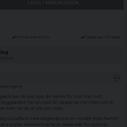
LÄGG I VARUKORGEN
Fri frakt över 800 kr
Öppet köp i 30 dagar
ning
27-01-09
(Avengers).
äck kan du visa upp din kärlek för Iron Man och
! Ryggsäcken har en cool 3D-design av Iron Man och är
et eller när du är ute och reser.
ig huvudfack med dragkedja och en mindre ficka framtill
å dina prylar. Axelremmarna är vadderade för optimal