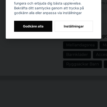
komfort och det finns
fungera och erbjuda dig bästa upplevelse.
Bekräfta ditt samtycke genom att trycka på
Med denna ryggsäck kan
godkänn alla eller anpassa via inställningar
du visar upp din kärlek 
Kön: Unisex
Godkänn alla
Inställningar
Prishistorik
Material: Polyest
Relaterade katego
Mellandagsrea
Ma
Barnkläder
Acces
Ryggsäckar Barn