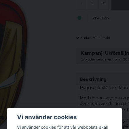
-
+
V1300353
Endast 59kr i frakt
Kampanj: Utförsälj
Erbjudandet gäller t.o.m. 20
Beskrivning
Ryggsäck 3D Iron Man 
Med denna snygga ryggs
Avengers var du än går
perfekt för skolan, jobb
Vi använder cookies
Ryggsäcken har en ryml
för att hålla ordning p
Vi använder cookies för att vår webbplats skall