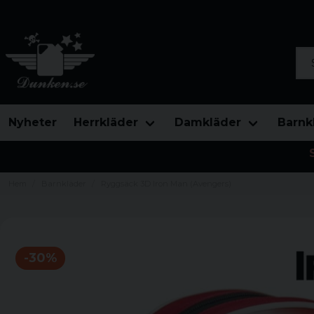
Sök
Nyheter
Herrkläder
Damkläder
Barnk
Hem
Barnkläder
Ryggsäck 3D Iron Man (Avengers)
-
30
%