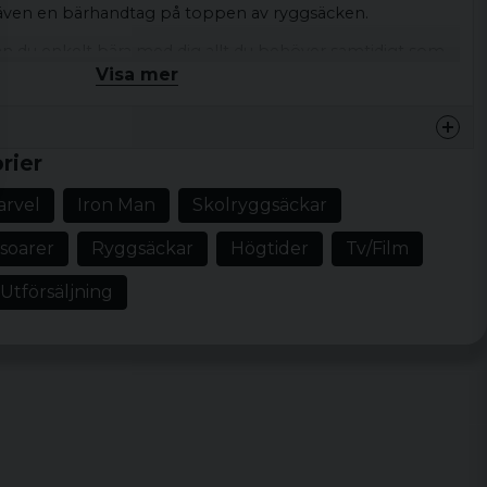
 även en bärhandtag på toppen av ryggsäcken.
 du enkelt bära med dig allt du behöver samtidigt som
Visa mer
för Marvels superhjältar!
er
rier
rvel
Iron Man
Skolryggsäckar
soarer
Ryggsäckar
Högtider
Tv/Film
Utförsäljning