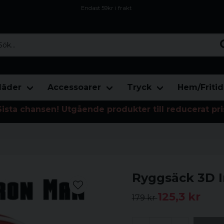
Endast 59kr i frakt
Fri frakt över 800 kr
Öppet köp i 30 dagar
...
läder
Accessoarer
Tryck
Hem/Fritid
Sista chansen! Utgående produkter till reducerat pri
Ryggsäck 3D I
125,3 kr
179 kr