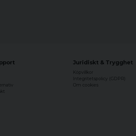
upport
Juridiskt & Trygghet
Köpvillkor
Integritetspolicy (GDPR)
ernativ
Om cookies
akt