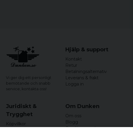
Hjälp & support
Kontakt
Retur
Betalningsalternativ
Leverans & frakt
Vi ger dig ett personligt
bemötande och snabb
Logga in
service,
kontakta oss!
Juridiskt &
Om Dunken
Trygghet
Om oss
Blogg
Köpvillkor
Omdömen och
Integritetspolicy (GDPR)