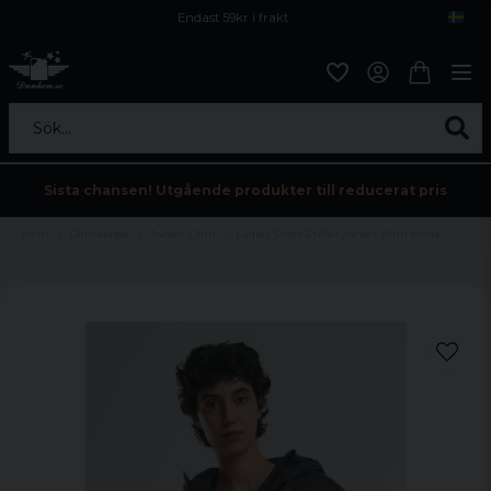
Endast 59kr i frakt
Fri frakt över 800 kr
Öppet köp i 30 dagar
Sök...
Sista chansen! Utgående produkter till reducerat pris
Hem
Damkläder
Jackor Dam
Ladies Short Puffer Jacket With Hood