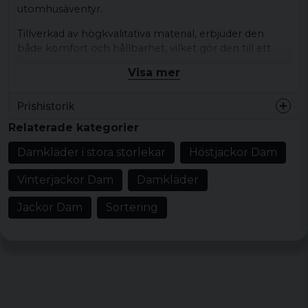
utomhusäventyr.
Tillverkad av högkvalitativa material, erbjuder den
både komfort och hållbarhet, vilket gör den till ett
utmärkt val för den moderna kvinnan.
Visa mer
Material: 100 % polyester
Prishistorik
Färg: svart
Storlekar: XS, S, M, L, XL, XXL, 3XL, 4XL, 5XL
Relaterade kategorier
Damkläder i stora storlekar
Höstjackor Dam
Vinterjackor Dam
Damkläder
Jackor Dam
Sortering