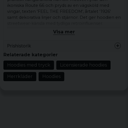
ikoniska Route 66 och pryds av en vägsköld med
vingar, texten 'FEEL THE FREEDOM', årtalet '1926'
samt dekorativa linjer och stjärnor. Det ger hoodien en
streetwear-känsla med tydliga retroinfluenser.
Visa mer
Den här hoodien passar bra till jeans eller cargobyxor,
och kan enkelt bäras under en jacka för lager-på-
Prishistorik
lager-stil vid lediga tillfällen.
Relaterade kategorier
Produkttyp:
Hoodie
Motiv/tryck:
Route 66 med vägsköld, vingar,
Hoodies med tryck
Licensierade hoodies
text och dekorativa detaljer
Herrkläder
Hoodies
Mönster/motiv: Route 66 med vägsköld med
vingar, texten 'FEEL THE FREEDOM' och
casual, retro, streetwear stil
Design/detaljer:
Stort tryck på bröstet,
ribbade muddar, ribbade benslut, klassisk
huva med dragsko, känguruficka framtill
Stil/känsla:
Retrostil, streetwear