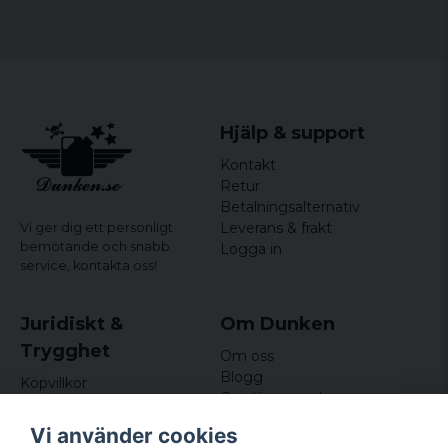
Material:
50% bomull och 50% polyester
Storlekar:
S, M, L, XL, XXL, 3XL, 4XL, 5XL
Hjälp & support
Kontakt
Retur
Betalningsalternativ
Leverans & frakt
Vi ger dig ett personligt
bemötande och snabb
Logga in
service,
kontakta oss!
Juridiskt &
Om Dunken
Trygghet
Om oss
Blogg
Köpvillkor
Omdömen och
Integritetspolicy (GDPR)
recensioner
Om cookies
Vi använder cookies
Nyhetsbrev