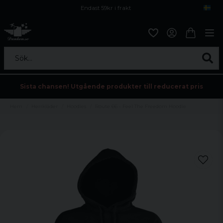
Endast 59kr i frakt
Fri frakt över 800 kr
Öppet köp i 30 dagar
Sök...
Sista chansen! Utgående produkter till reducerat pris
Hem
Herrkläder
Hoodies
Route 66 - Feel The Freedom Hoodie