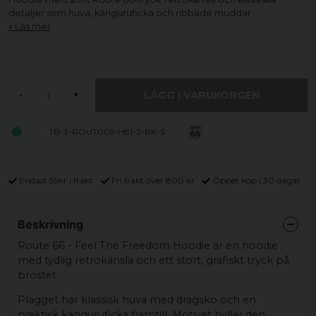
detaljer som huva, känguruficka och ribbade muddar.
Läs mer
LÄGG I VARUKORGEN
-
+
TB-3-ROUT005-H81-2-BK-S
Endast 59kr i frakt
Fri frakt över 800 kr
Öppet köp i 30 dagar
Beskrivning
Route 66 - Feel The Freedom Hoodie är en hoodie
med tydlig retrokänsla och ett stort, grafiskt tryck på
bröstet.
Plagget har klassisk huva med dragsko och en
praktisk känguruficka framtill. Motivet hyllar den