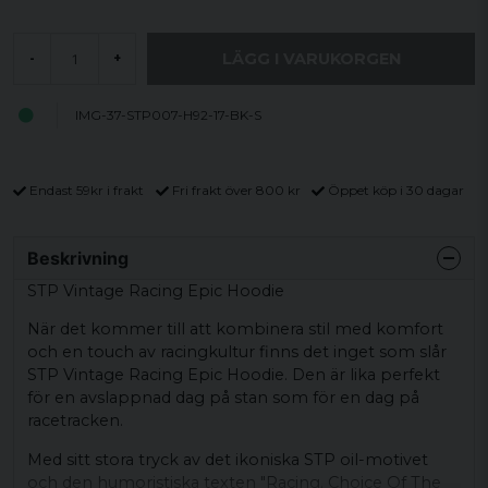
LÄGG I VARUKORGEN
-
+
IMG-37-STP007-H92-17-BK-S
Endast 59kr i frakt
Fri frakt över 800 kr
Öppet köp i 30 dagar
Beskrivning
STP Vintage Racing Epic Hoodie
När det kommer till att kombinera stil med komfort
och en touch av racingkultur finns det inget som slår
STP Vintage Racing Epic Hoodie. Den är lika perfekt
för en avslappnad dag på stan som för en dag på
racetracken.
Med sitt stora tryck av det ikoniska STP oil-motivet
och den humoristiska texten "Racing. Choice Of The