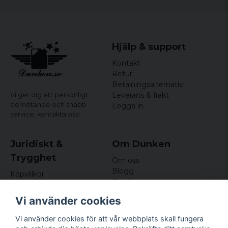
Hjälp & support
Kontakt
Retur
Betalningsalternativ
Leverans & frakt
Vi ger dig ett personligt
bemötande och snabb
Logga in
service,
kontakta oss!
Juridiskt &
Om Dunken
Trygghet
Om oss
Blogg
Köpvillkor
Omdömen och
Integritetspolicy (GDPR)
recensioner
Om cookies
Vi använder cookies
Nyhetsbrev
Kundklubb
Vi använder cookies för att vår webbplats skall fungera