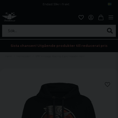
Endast 59kr i frakt
Fri frakt över 800 kr
Öppet köp i 30 dagar
Sök...
Sista chansen! Utgående produkter till reducerat pris
Hem
Herrkläder
STP Vintage Racing Epic Hoodie Herr