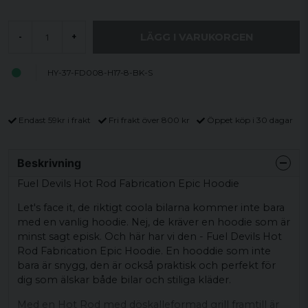
LÄGG I VARUKORGEN
-
+
HY-37-FD008-H17-8-BK-S
Endast 59kr i frakt
Fri frakt över 800 kr
Öppet köp i 30 dagar
Beskrivning
Fuel Devils Hot Rod Fabrication Epic Hoodie
Let's face it, de riktigt coola bilarna kommer inte bara
med en vanlig hoodie. Nej, de kräver en hoodie som är
minst sagt episk. Och här har vi den - Fuel Devils Hot
Rod Fabrication Epic Hoodie. En hooddie som inte
bara är snygg, den är också praktisk och perfekt för
dig som älskar både bilar och stiliga kläder.
Med en Hot Rod med döskalleformad grill framtill är