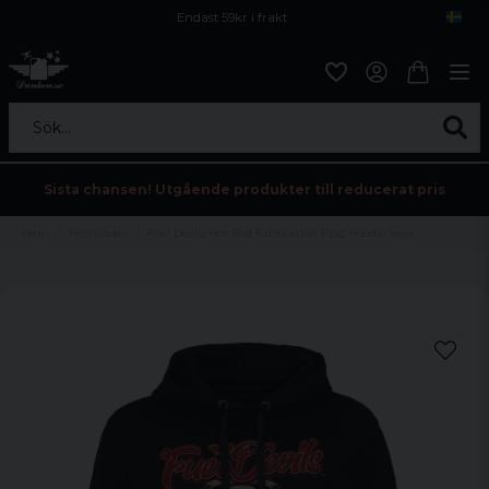
Endast 59kr i frakt
Fri frakt över 800 kr
Öppet köp i 30 dagar
Sök...
Sista chansen! Utgående produkter till reducerat pris
Hem
Herrkläder
Fuel Devils Hot Rod Fabrication Epic Hoodie Herr