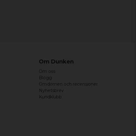
Om Dunken
 Väldigt liten i storleken dock.
Om oss
Blogg
Omdömen och recensioner
Nyhetsbrev
Kundklubb