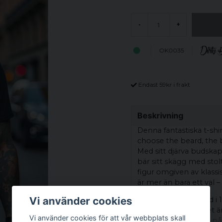
-
+
OK0035
Endast 59kr i frakt
Beskrivning
Denna fantastiska t-shi
choose the beard, the b
Med sitt djärva budskap
bär sitt skägg med stolt
figur omgiven av klassi
är mer än bara ett val – d
Vi använder cookies
T-shirten är tillverkad
hållbarhet. Materialet 
Vi använder cookies för att vår webbplats skall
vilket gör den till ett