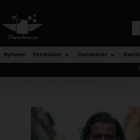
Sök
Nyheter
Herrkläder
Damkläder
Barnk
Hem
Herrkläder
You don´t choose the beard t-shirt - Dirty Hank