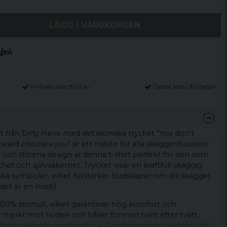
LÄGG I VARUKORGEN
Fri frakt över 800 kr
Öppet köp i 30 dagar
rt från Dirty Hank med det ikoniska trycket "You don't
eard chooses you" är ett måste för alla skäggentusiaster.
 och stilrena design är denna t-shirt perfekt för den som
het och självsäkerhet. Trycket visar en kraftfull skäggig
ska symboler, vilket förstärker budskapet om att skägget
et är en livsstil.
 i 100% bomull, vilket garanterar hög komfort och
är mjukt mot huden och håller formen tvätt efter tvätt,
 pålitligt plagg för vardagsbruk. Passformen är bekväm och