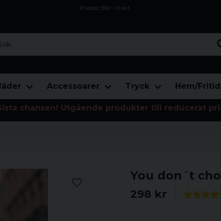
Endast 59kr i frakt
Fri frakt över 800 kr
Öppet köp i 30 dagar
...
läder
Accessoarer
Tryck
Hem/Fritid
Sista chansen! Utgående produkter till reducerat pri
You don´t choo
298 kr