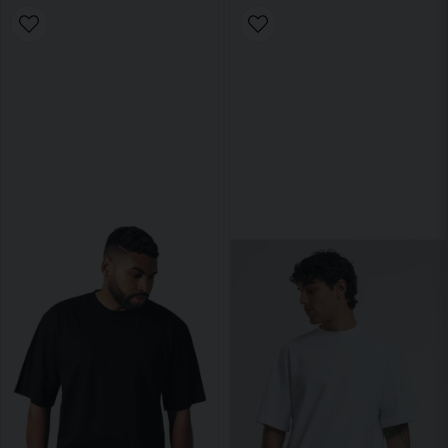
Nedanför så hittar du alla kläder i stora storlekar
men är du ute efter ett speciellt plagg så kan du
klicka in på våra kategorier.
Plus size T-shirts
,
plus size hoodies,
plus size
skjortor,
plus size jackor,
plus size jeans,
plus
size shorts.