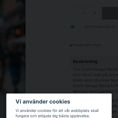
-
+
G0097-OK0022-34
Endast 59kr i frakt
Beskrivning
You Don't Always Need A 
som lever livet på sina 
biker som stormar fra
Don't Always Need A Pl
denna t-shirt perfekt fö
Vi använder cookies
T-shirten är tillverkad
färg och form även efte
Vi använder cookies för att vår webbplats skall
en modern siluett utan 
fungera och erbjuda dig bästa upplevelse.
rekommenderas att du vä