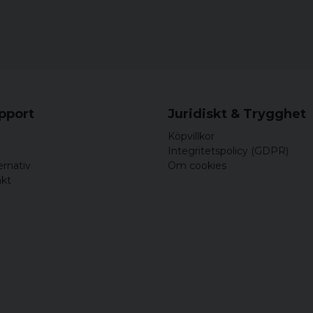
upport
Juridiskt & Trygghet
Köpvillkor
Integritetspolicy (GDPR)
ernativ
Om cookies
akt