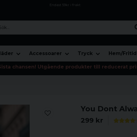
Endast 59kr i frakt
Fri frakt över 800 kr
Öppet köp i 30 dagar
...
läder
Accessoarer
Tryck
Hem/Fritid
Sista chansen! Utgående produkter till reducerat pri
You Dont Alwa
299 kr