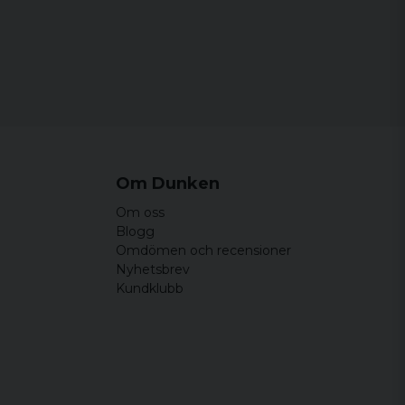
et.
fede farver.
gen men annars okej
Om Dunken
Om oss
Blogg
Omdömen och recensioner
Nyhetsbrev
Kundklubb