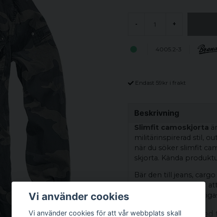
-
+
4005.2-3
Endast 59kr i frakt
Beskrivning
Slimfit camoskjorta
är
militärinspirerad stil, o
när du söker slimfit c
skjorta. Kända produktup
Bär den till jeans, carg
Texten är skriven för at
Vi använder cookies
användning och viktigas
Vi använder cookies för att vår webbplats skall
Herrskjorta med t