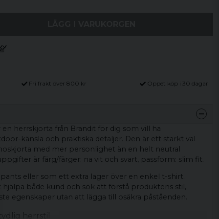
LÄGG I VARUKORGEN
Fri frakt över 800 kr
Öppet köp i 30 dagar
 en herrskjorta från Brandit för dig som vill ha
utdoor-känsla och praktiska detaljer. Den är ett starkt val
amoskjorta med mer personlighet än en helt neutral
pgifter är färg/färger: na vit och svart, passform: slim fit.
o pants eller som ett extra lager över en enkel t-shirt.
t hjälpa både kund och sök att förstå produktens stil,
te egenskaper utan att lägga till osäkra påståenden.
ydlig herrstil