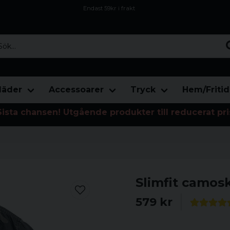
Endast 59kr i frakt
Fri frakt över 800 kr
Öppet köp i 30 dagar
...
läder
Accessoarer
Tryck
Hem/Fritid
Sista chansen! Utgående produkter till reducerat pri
Slimfit camosk
579 kr