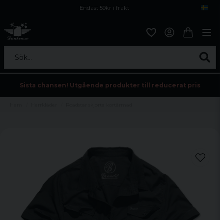
Endast 59kr i frakt
Fri frakt över 800 kr
Öppet köp i 30 dagar
Sök...
Sista chansen! Utgående produkter till reducerat pris
Hem
Herrkläder
Roadstar skjorta kortärmad