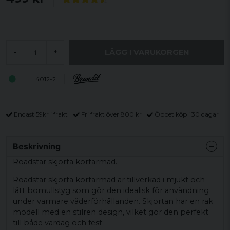
LÄGG I VARUKORGEN
-
+
4012-2
Endast 59kr i frakt
Fri frakt över 800 kr
Öppet köp i 30 dagar
Beskrivning
Roadstar skjorta kortärmad.
Roadstar skjorta kortärmad är tillverkad i mjukt och
lätt bomullstyg som gör den idealisk för användning
under varmare väderförhållanden. Skjortan har en rak
modell med en stilren design, vilket gör den perfekt
till både vardag och fest.