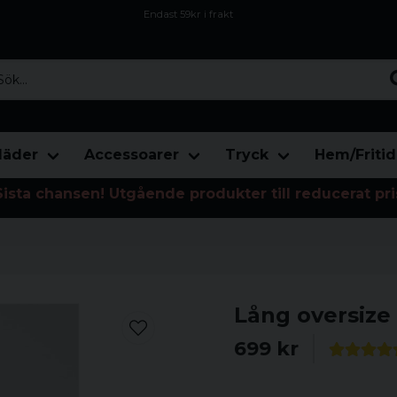
Endast 59kr i frakt
Fri frakt över 800 kr
Öppet köp i 30 dagar
...
läder
Accessoarer
Tryck
Hem/Fritid
Sista chansen! Utgående produkter till reducerat pri
Lång oversize 
699 kr