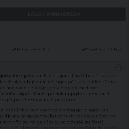
LÄGG I VARUKORGEN
Fri frakt över 800 kr
Öppet köp i 30 dagar
jorta herr grå
är en flanellskjorta från Urban Classics för
 flanellstil, vardagsbruk och lager-på-lager-outfits. Den är
ker lång oversize rutig skjorta herr grå med mer
 neutral skjorta. Kända produktuppgifter är material:
r: grå, passform: oversize-passform.
r, bröstfickor och knappstängning ger plagget sin
n till jeans, cargo pants eller som ett extra lager över en
 skriven för att hjälpa både kund och sök att förstå
ning och viktigaste egenskaper utan att lägga till osäkra