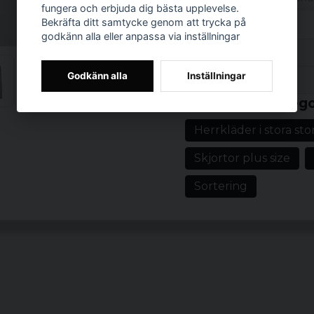
fungera och erbjuda dig bästa upplevelse.
påståenden.
Bekräfta ditt samtycke genom att trycka på
godkänn alla eller anpassa via inställningar
Flanellskjorta m
Recensioner (1)
Passar för klassis
Godkänn alla
Inställningar
Material enligt 
Prishistorik
Jörgen
Passform enligt 
Relaterade katego
för 1 år sedan
Storlekar enligt p
Herrkläder i stora sto
Vem passar flanellskj
Skjortor plus size
med klassisk flanellstil
plagg som är lätt att a
Sortering