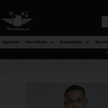
Sök
Nyheter
Herrkläder
Damkläder
Barnk
Hem
Herrkläder
Skjortor
Lång oversize rutig skjorta herr grå