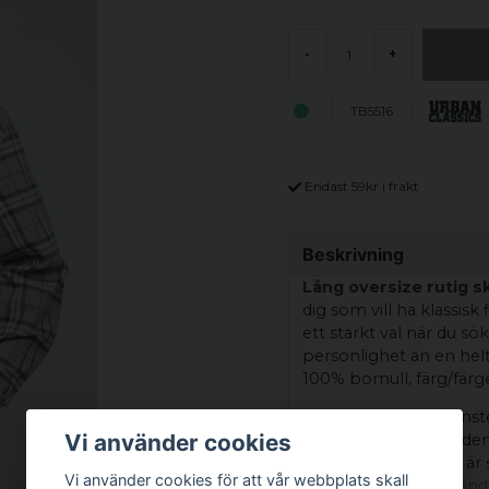
-
+
TB5516
Endast 59kr i frakt
Beskrivning
Lång oversize rutig sk
dig som vill ha klassisk
ett starkt val när du sö
personlighet än en helt
100% bomull, färg/färge
Detaljer som rutmönste
Vi använder cookies
tydliga karaktär. Bär de
enkel t-shirt. Texten är
Vi använder cookies för att vår webbplats skall
produktens stil, använd