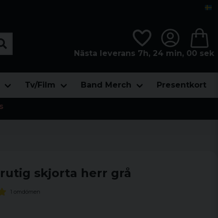
Nästa leverans 7h, 23 min, 59 sek
Tv/Film
Band Merch
Presentkort
s
rutig skjorta herr grå
1 omdömen