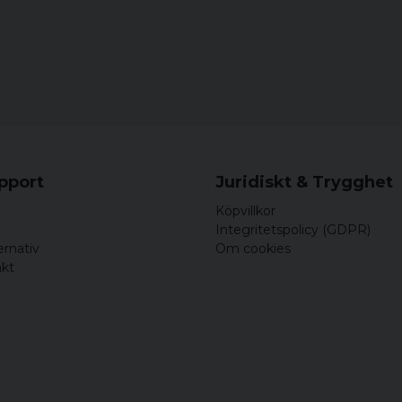
upport
Juridiskt & Trygghet
Köpvillkor
Integritetspolicy (GDPR)
ernativ
Om cookies
akt