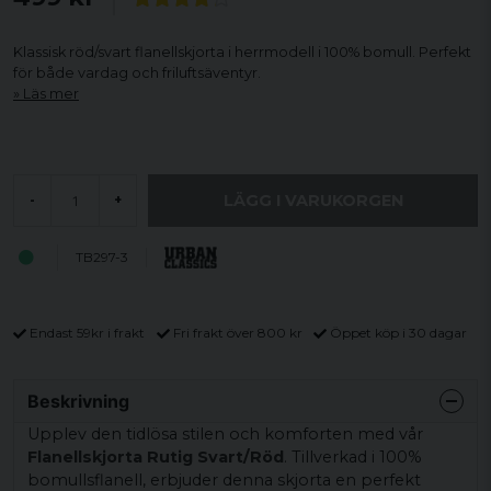
Klassisk röd/svart flanellskjorta i herrmodell i 100% bomull. Perfekt
för både vardag och friluftsäventyr.
Läs mer
LÄGG I VARUKORGEN
-
+
TB297-3
Endast 59kr i frakt
Fri frakt över 800 kr
Öppet köp i 30 dagar
Beskrivning
Upplev den tidlösa stilen och komforten med vår
Flanellskjorta Rutig Svart/Röd
. Tillverkad i 100%
bomullsflanell, erbjuder denna skjorta en perfekt