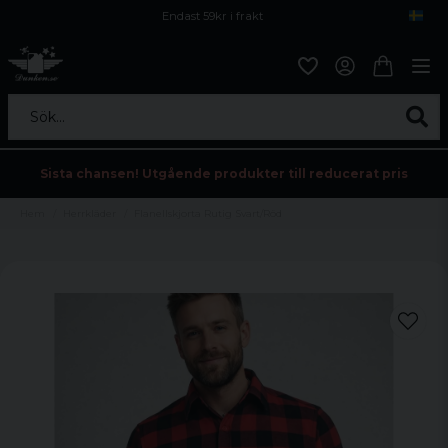
Endast 59kr i frakt
Fri frakt över 800 kr
Öppet köp i 30 dagar
Sök...
Sista chansen! Utgående produkter till reducerat pris
Hem
Herrkläder
Flanellskjorta Rutig Svart/Röd