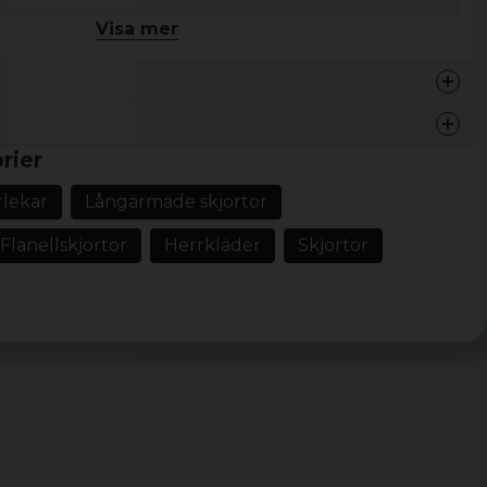
Visa mer
 100% Bomull
, XL, XXL, 3XL, 4XL och 5XL
urgundy
rier
Length
Sleeve length
rlekar
Långärmade skjortor
m
74 cm
65,5 cm
Flanellskjortor
Herrkläder
Skjortor
m
76 cm
66 cm
m
78 cm
66,5 cm
m
80 cm
67 cm
m
82 cm
67,5 cm
83 cm
68 cm