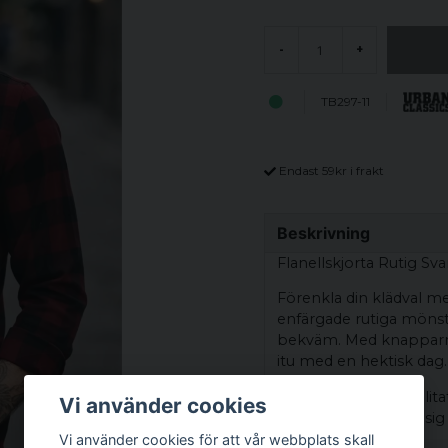
-
+
TB297-11
Endast 59kr i frakt
Beskrivning
Flanellskjorta Rutig Sv
Förenkla din klädval me
enfärgade rutiga möns
bekväm. Med knapparna
itu med en hektisk dag.
Tillverkad av högkvalitat
Vi använder cookies
se bra ut och känna sig
är helt din egen.
Vi använder cookies för att vår webbplats skall