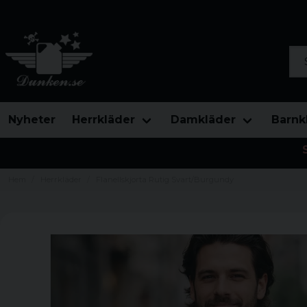
Sök
Nyheter
Herrkläder
Damkläder
Barnk
Hem
Herrkläder
Flanellskjorta Rutig Svart/Burgundy