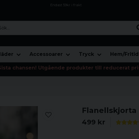
Endast 59kr i frakt
Fri frakt över 800 kr
Öppet köp i 30 dagar
...
läder
Accessoarer
Tryck
Hem/Fritid
Sista chansen! Utgående produkter till reducerat pri
Flanellskjort
499 kr