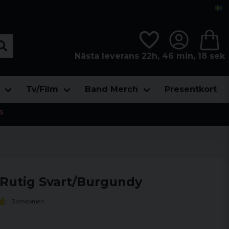
Nästa leverans 22h, 46 min, 17 sek
Tv/Film
Band Merch
Presentkort
s
a Rutig Svart/Burgundy
3 omdömen