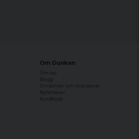
m
84 cm
68 cm
85 cm
68,5 cm
Om Dunken
Om oss
Blogg
Omdömen och recensioner
Nyhetsbrev
Kundklubb