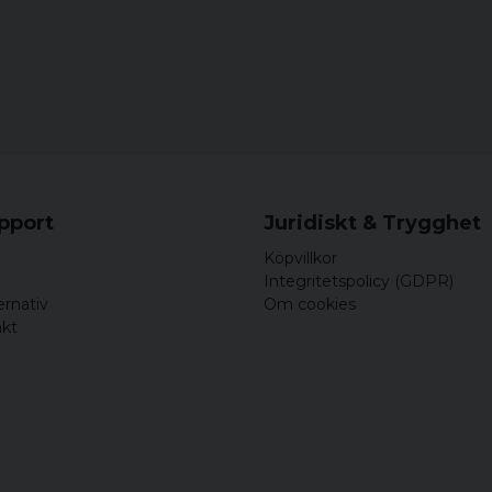
4XL
72,5 c
5XL
77 cm
upport
Juridiskt & Trygghet
Köpvillkor
Integritetspolicy (GDPR)
ernativ
Om cookies
akt