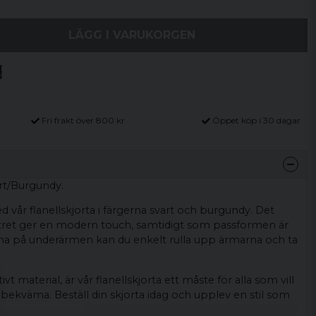
LÄGG I VARUKORGEN
Fri frakt över 800 kr
Öppet köp i 30 dagar
art/Burgundy.
d vår flanellskjorta i färgerna svart och burgundy. Det
tret ger en modern touch, samtidigt som passformen är
 på underärmen kan du enkelt rulla upp ärmarna och ta
ivt material, är vår flanellskjorta ett måste för alla som vill
 bekväma. Beställ din skjorta idag och upplev en stil som