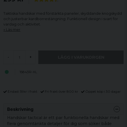
Taktiska handskar med förstärkta paneler, skyddande knogskydd
och justerbar kardborrestängning. Funktionell design i svart för
vardag och aktivitet.
Läs mer
LÄGG I VARUKORGEN
-
+
15843R-XL
Endast 59kr i frakt
Fri frakt över 800 kr
Öppet köp i 30 dagar
Beskrivning
Handskar tactical är ett par funktionella handskar med
flera genomtänkta detaljer för dig som söker både