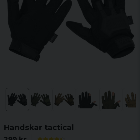
Handskar tactical
299 kr