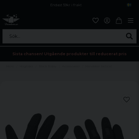
Endast 59kr i frakt
Fri frakt över 800 kr
Öppet köp i 30 dagar
Sök...
Sista chansen! Utgående produkter till reducerat pris
Hem
Högtider
Black friday
Accessoarer
Handskar tactical