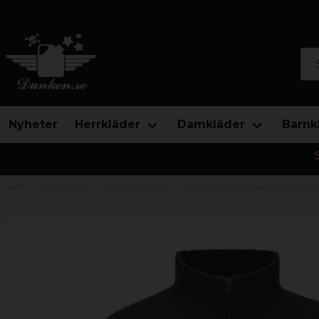
Sök
Nyheter
Herrkläder
Damkläder
Barnk
Hem
Barnkläder
Sweatshirts Barn
Stickad pullover med lusemönster -