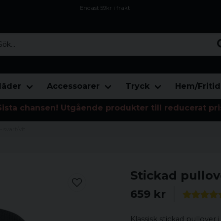
Endast 59kr i frakt
Fri frakt över 800 kr
Öppet köp i 30 dagar
...
läder
Accessoarer
Tryck
Hem/Fritid
Sista chansen! Utgående produkter till reducerat pri
 svart/vit
Stickad pullov
659 kr
Klassisk stickad pullover