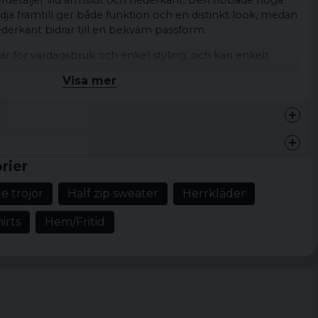
detaljer vid ärmslut och nederkant. Den ribbade höga
ja framtill ger både funktion och en distinkt look, medan
erkant bidrar till en bekväm passform.
r för vardagsbruk och enkel styling, och kan enkelt
 cargobyxor för en avslappnad vinterstil.
Visa mer
kad pullover
Lusemönster, halv dragkedja, ribbad hög krage,
ch nederkant, kontrasterande detaljer
sk, vinter
rier
e tröjor
Half zip sweater
Herrkläder
yacryl (tyg 1), 100% polyester (tyg 2)
, XL, XXL, 3XL, 4XL, 5XL
irts
Hem/Fritid