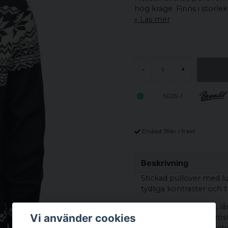
hög krage. Finns i storlek
Läs mer
-
+
5029-1
Endast 59kr i frakt
Beskrivning
Stickad pullover med lu
tydliga kontraster och t
Pullovern har en rak, l
Vi använder cookies
lusemönster över bröst