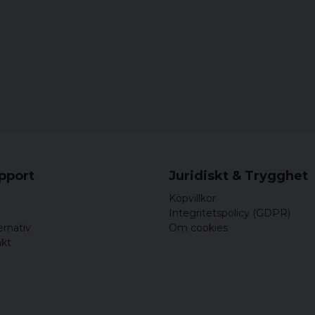
Ata Nadhum Majee
för 4 år sedan
Mycket bra
kusumben
för 4 år sedan
upport
Juridiskt & Trygghet
Köpvillkor
Integritetspolicy (GDPR)
ernativ
Om cookies
akt