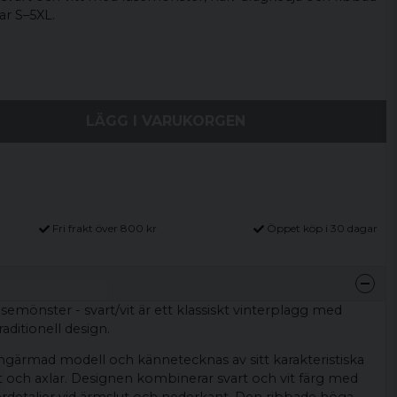
ar S–5XL.
LÄGG I VARUKORGEN
Fri frakt över 800 kr
Öppet köp i 30 dagar
semönster - svart/vit är ett klassiskt vinterplagg med
raditionell design.
ångärmad modell och kännetecknas av sitt karakteristiska
 och axlar. Designen kombinerar svart och vit färg med