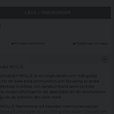
LÄGG I VARUKORGEN
Fri frakt över 800 kr
Öppet köp i 30 dagar
odul MOLLE.
smodulen MOLLE är en högkvalitativ och mångsidig
 för att bära extra ammunition och förvaring av andra
justerbara lockflikar och kardborrband samt centrala
enna modul utformad för att säkerställa att din ammunition
glig när du behöver den som mest.
a MOLLE-fästremmar på baksidan med tryckknappar,
 fästa på olika typer av utrustning eller kläder. Oavsett om