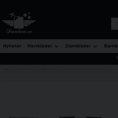
Sök
Nyheter
Herrkläder
Damkläder
Barnk
Hem
Accessoarer
Ryggsäckar
Trippel ammunitionsmodul MOLLE