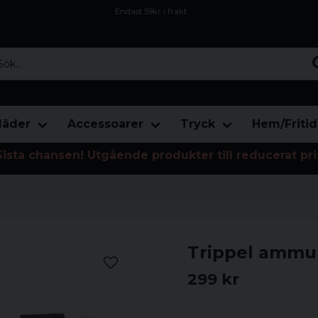
Endast 59kr i frakt
Fri frakt över 800 kr
Öppet köp i 30 dagar
...
läder
Accessoarer
Tryck
Hem/Fritid
Sista chansen! Utgående produkter till reducerat pri
Trippel ammu
299 kr