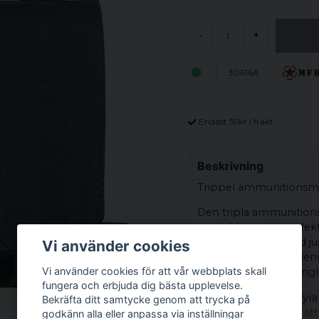
-
+
30616A
Endast 59kr i frakt
Beskrivning
Trippel ammunitionsm
Den tripla ammunition
produkt som är perfekt
viktiga tillbehör. Med 
Vi använder cookies
elastiska slingor, är d
Vi använder cookies för att vår webbplats skall
är säker och lättillgän
fungera och erbjuda dig bästa upplevelse.
Modulen har också fyr
Bekräfta ditt samtycke genom att trycka på
vilket gör den enkel att
godkänn alla eller anpassa via inställningar