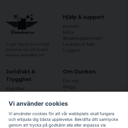
Avtagbart med kardborreband
Två stora fack och en frontficka med penna-
hållare
Hjälp & support
Två avtagbara Molle-fästband på baksidan
Kontakt
Retur
Betalningsalternativ
Leverans & frakt
Vi ger dig ett personligt
bemötande och snabb
Logga in
service,
kontakta oss!
Juridiskt &
Om Dunken
Trygghet
Om oss
Blogg
Köpvillkor
Omdömen och
Integritetspolicy (GDPR)
recensioner
Om cookies
Vi använder cookies
Nyhetsbrev
Kundklubb
Vi använder cookies för att vår webbplats skall fungera
och erbjuda dig bästa upplevelse. Bekräfta ditt samtycke
Företagsuppgifter
genom att trycka på godkänn alla eller anpassa via