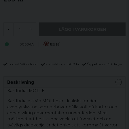
LÄGG I VARUKORGEN
-
+
30604A
Endast 59kr i frakt
Fri frakt över 800 kr
Öppet köp i 30 dagar
Beskrivning
Kartfodral MOLLE.
Kartfodralet från MOLLE är idealiskt för den
äventyrslystne som behöver hålla koll på kartor och
annan viktig dokumentation under färden. Med
möjlighet att helt kunna veckla ut fodralet och en
tvåvägs dragkedja, är det enkelt att komma åt kartor