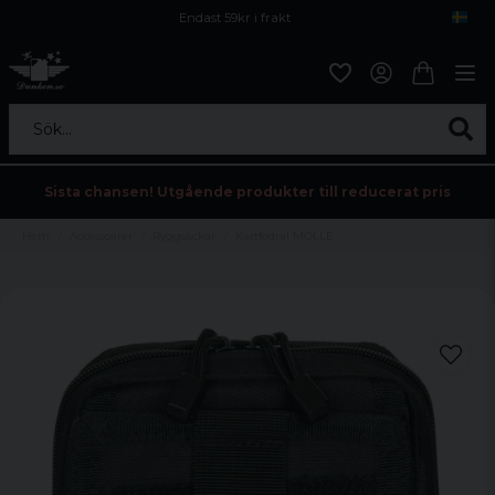
Endast 59kr i frakt
Fri frakt över 800 kr
Öppet köp i 30 dagar
Sök...
Sista chansen! Utgående produkter till reducerat pris
Hem
Accessoarer
Ryggsäckar
Kartfodral MOLLE