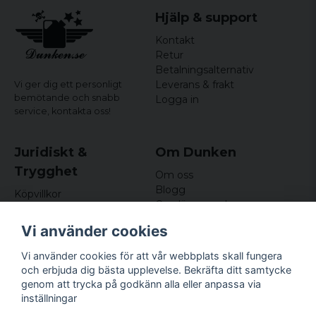
Hjälp & support
Kontakt
Retur
Betalningsalternativ
Leverans & frakt
Vi ger dig ett personligt
bemötande och snabb
Logga in
service,
kontakta oss!
Juridiskt &
Om Dunken
Trygghet
Om oss
Blogg
Köpvillkor
Omdömen och
Integritetspolicy (GDPR)
recensioner
Om cookies
Vi använder cookies
Nyhetsbrev
Kundklubb
Vi använder cookies för att vår webbplats skall fungera
och erbjuda dig bästa upplevelse. Bekräfta ditt samtycke
Företagsuppgifter
genom att trycka på godkänn alla eller anpassa via
Odd Sailor AB
inställningar
Hamnplan 8, 29495