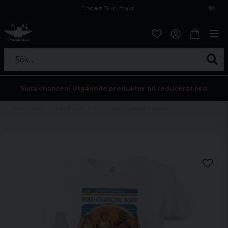
Endast 59kr i frakt
Fri frakt över 800 kr
Öppet köp i 30 dagar
Sök...
Sista chansen! Utgående produkter till reducerat pris
Hem
Tryck
Roliga tryck
Your Changing Body Girly Tee