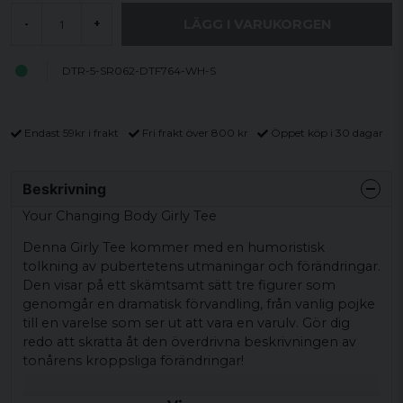
LÄGG I VARUKORGEN
-
+
DTR-5-SR062-DTF764-WH-S
Endast 59kr i frakt
Fri frakt över 800 kr
Öppet köp i 30 dagar
Beskrivning
Your Changing Body Girly Tee
Denna Girly Tee kommer med en humoristisk
tolkning av pubertetens utmaningar och förändringar.
Den visar på ett skämtsamt sätt tre figurer som
genomgår en dramatisk förvandling, från vanlig pojke
till en varelse som ser ut att vara en varulv. Gör dig
redo att skratta åt den överdrivna beskrivningen av
tonårens kroppsliga förändringar!
Detaljerna i trycket visar texten "Physical Education